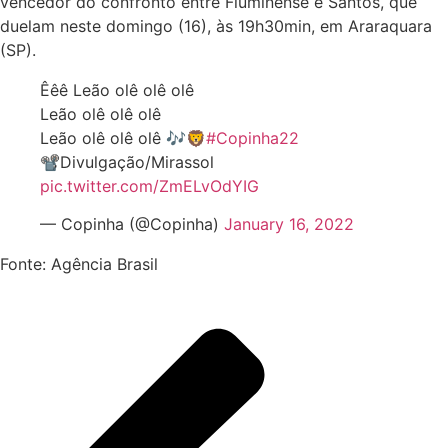
vencedor do confronto entre Fluminense e Santos, que
duelam neste domingo (16), às 19h30min, em Araraquara
(SP).
Êêê Leão olê olê olê
Leão olê olê olê
Leão olê olê olê 🎶🦁
#Copinha22
📽️Divulgação/Mirassol
pic.twitter.com/ZmELvOdYIG
— Copinha (@Copinha)
January 16, 2022
Fonte: Agência Brasil