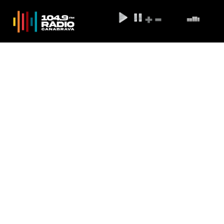
Brunna Gonçalves conta sua
história com Ludmilla: 'Ela jogou
verde e colheu maduro'