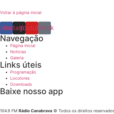
Voltar à página inicial
cebook
Instagram
Youtube
Tiktok
Navegação
Página Inicial
Notícias
Galeria
Links úteis
Programação
Locutores
Downloads
Baixe nosso app
104.9 FM
Rádio Canabrava
© Todos os direitos reservado