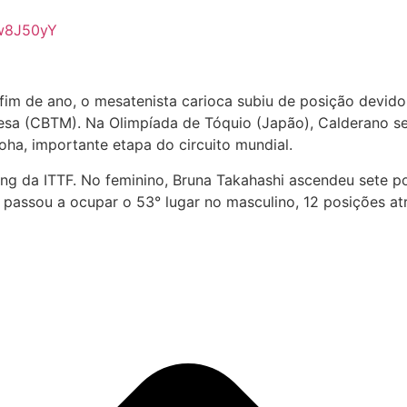
Tw8J50yY
im de ano, o mesatenista carioca subiu de posição devid
esa (CBTM). Na Olimpíada de Tóquio (Japão), Calderano se 
Doha, importante etapa do circuito mundial.
ng da ITTF. No feminino, Bruna Takahashi ascendeu sete po
 e passou a ocupar o 53° lugar no masculino, 12 posições a