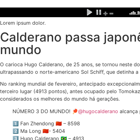
Ir
para
o
Lorem ipsum dolor.
conteúdo
Calderano passa japonê
mundo
O carioca Hugo Calderano, de 25 anos, se tornou neste d
ultrapassando o norte-americano Sol Schiff, que detinha 
No ranking mundial de fevereiro, antecipado excepcionalme
terceiro lugar (4913 pontos), antes ocupado pelo Tomoka
considerados os melhores do mundo há gerações.
NÚMERO 3 DO MUNDO! 🏓
@hugocalderano
alcança 
1️⃣ Fan Zhendong 🇨🇳 – 8598
2️⃣ Ma Long 🇨🇳- 5404
3️⃣ Hugo Calderano 🇧🇷 – 4913