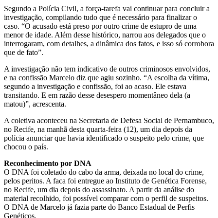
Segundo a Polícia Civil, a força-tarefa vai continuar para concluir a
investigação, compilando tudo que é necessário para finalizar o
caso. “O acusado está preso por outro crime de estupro de uma
menor de idade. Além desse histórico, narrou aos delegados que o
interrogaram, com detalhes, a dinâmica dos fatos, e isso só corrobora
que de fato”.
A investigação não tem indicativo de outros criminosos envolvidos,
e na confissão Marcelo diz que agiu sozinho. “A escolha da vítima,
segundo a investigação e confissão, foi ao acaso. Ele estava
transitando. E em razão desse desespero momentâneo dela (a
matou)”, acrescenta.
A coletiva aconteceu na Secretaria de Defesa Social de Pernambuco,
no Recife, na manhã desta quarta-feira (12), um dia depois da
polícia anunciar que havia identificado o suspeito pelo crime, que
chocou o país.
Reconhecimento por DNA
O DNA foi coletado do cabo da arma, deixada no local do crime,
pelos peritos. A faca foi entregue ao Instituto de Genética Forense,
no Recife, um dia depois do assassinato. A partir da análise do
material recolhido, foi possível comparar com o perfil de suspeitos.
O DNA de Marcelo já fazia parte do Banco Estadual de Perfis
Genéticos.