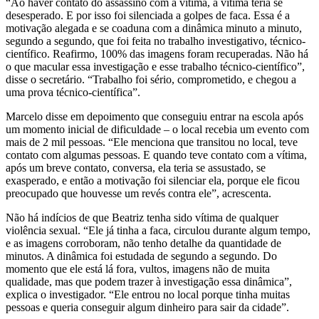
“Ao haver contato do assassino com a vítima, a vítima teria se
desesperado. E por isso foi silenciada a golpes de faca. Essa é a
motivação alegada e se coaduna com a dinâmica minuto a minuto,
segundo a segundo, que foi feita no trabalho investigativo, técnico-
científico. Reafirmo, 100% das imagens foram recuperadas. Não há
o que macular essa investigação e esse trabalho técnico-científico”,
disse o secretário. “Trabalho foi sério, comprometido, e chegou a
uma prova técnico-científica”.
Marcelo disse em depoimento que conseguiu entrar na escola após
um momento inicial de dificuldade – o local recebia um evento com
mais de 2 mil pessoas. “Ele menciona que transitou no local, teve
contato com algumas pessoas. E quando teve contato com a vítima,
após um breve contato, conversa, ela teria se assustado, se
exasperado, e então a motivação foi silenciar ela, porque ele ficou
preocupado que houvesse um revés contra ele”, acrescenta.
Não há indícios de que Beatriz tenha sido vítima de qualquer
violência sexual. “Ele já tinha a faca, circulou durante algum tempo,
e as imagens corroboram, não tenho detalhe da quantidade de
minutos. A dinâmica foi estudada de segundo a segundo. Do
momento que ele está lá fora, vultos, imagens não de muita
qualidade, mas que podem trazer à investigação essa dinâmica”,
explica o investigador. “Ele entrou no local porque tinha muitas
pessoas e queria conseguir algum dinheiro para sair da cidade”.