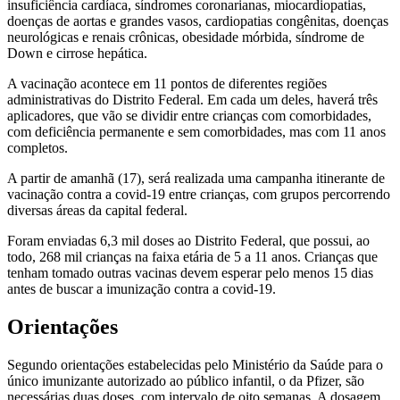
insuficiência cardíaca, síndromes coronarianas, miocardiopatias,
doenças de aortas e grandes vasos, cardiopatias congênitas, doenças
neurológicas e renais crônicas, obesidade mórbida, síndrome de
Down e cirrose hepática.
A vacinação acontece em 11 pontos de diferentes regiões
administrativas do Distrito Federal. Em cada um deles, haverá três
aplicadores, que vão se dividir entre crianças com comorbidades,
com deficiência permanente e sem comorbidades, mas com 11 anos
completos.
A partir de amanhã (17), será realizada uma campanha itinerante de
vacinação contra a covid-19 entre crianças, com grupos percorrendo
diversas áreas da capital federal.
Foram enviadas 6,3 mil doses ao Distrito Federal, que possui, ao
todo, 268 mil crianças na faixa etária de 5 a 11 anos. Crianças que
tenham tomado outras vacinas devem esperar pelo menos 15 dias
antes de buscar a imunização contra a covid-19.
Orientações
Segundo orientações estabelecidas pelo Ministério da Saúde para o
único imunizante autorizado ao público infantil, o da Pfizer, são
necessárias duas doses, com intervalo de oito semanas. A dosagem