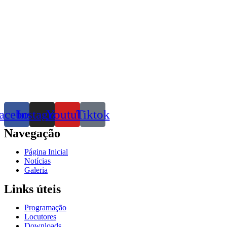
acebook
Instagram
Youtube
Tiktok
Navegação
Página Inicial
Notícias
Galeria
Links úteis
Programação
Locutores
Downloads