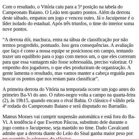
Com o resultado, o Vitória caiu para a 5ª posição na tabela do
Campeonato Baiano. O Leão tem quatro pontos. Além da derrota
deste sábado, empatou um jogo e venceu outro. Já o Jacuipense é o
líder isolado do estadual. Após três triunfos, o time do interior soma
nove pontos.
“A derrota dói, machuca, entra na tábua de classificação por não
termos progredido, pontuado. Isso gera consequências. A avaliação
que faço é como a nossa equipe se posicionou em campo, tentando
trazer um equilíbrio para o jogo com menos um, o que eles correram
para que essa vantagem não fosse sobressaída, preciso valorizar. O
empenho dos jogadores, o que eles produziram de organização. A
gente lamenta o resultado, mas vamos manter a cabeça erguida para
buscar os pontos que nos restam para classificar”.
A primeira derrota do Vitória na temporada ocorre um jogo antes do
primeiro Ba-Vi do ano. O rubro-negro volta a campo na quarta-feira
(2), às 19h15, quando encara o rival Bahia. O clássico é válido pela
4ª rodada do Campeonato Baiano e será disputado no Barradão.
Mateus Moraes vai cumprir suspensão automática e está fora do Ba-
Vi. A tendência é que Ewerton Páscoa, substituto dele durante o
jogo contra o Jacuipense, seja mantido no time. Dado Cavalcanti
admite que a derrota diante do Leão do Sisal ganha maior peso por
ter ocorrido às vésperas do clássico.