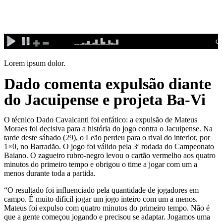
Ir
para
o
conteúdo
Lorem ipsum dolor.
Dado comenta expulsão diante
do Jacuipense e projeta Ba-Vi
O técnico Dado Cavalcanti foi enfático: a expulsão de Mateus
Moraes foi decisiva para a história do jogo contra o Jacuipense. Na
tarde deste sábado (29), o Leão perdeu para o rival do interior, por
1×0, no Barradão. O jogo foi válido pela 3ª rodada do Campeonato
Baiano. O zagueiro rubro-negro levou o cartão vermelho aos quatro
minutos do primeiro tempo e obrigou o time a jogar com um a
menos durante toda a partida.
“O resultado foi influenciado pela quantidade de jogadores em
campo. É muito difícil jogar um jogo inteiro com um a menos.
Mateus foi expulso com quatro minutos do primeiro tempo. Não é
que a gente começou jogando e precisou se adaptar. Jogamos uma