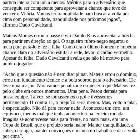
partida inteira com um a menos. Méritos para o adversário que
conseguiu ser competente para aproveitar a chance que teve de
vencer o Vitória. Vamos ter tranquilidade para buscar a volta por
cima com personalidade, tranquilidade nos próximos jogos”,
afirmou Dado Cavalcanti.
Mateus Moraes errou o passe e viu Danilo Rios aproveitar a brecha
para partir em direção ao gol. O zagueiro rubro-negro segurou o
meia para pará-lo e fez a falta. Como era o último homem e impediu
chance clara do adversário estufar a rede, levou o cartão vermelho.
Apesar da falha, Dado Cavalcanti avalia que não há motivo para
punir o jogador.
“Acho que a questão não é nem disciplinar. Mateus errou o domínio,
errou um fundamento técnico e a bola sobrou para o adversário. Ele
teve uma reação. Não vamos penalizar e esquecer o que Mateus fez
pelo clube em outros momentos. Uma pena. Pesou demais para
nossa equipe. Talvez, se tomássemos o gol e tivéssemos
permanecido 11 contra 11, o prejuízo seria menor. Mas, volto a falar,
é especulação. Não dá para cravar nada. Aconteceu um erro, um
equívoco, menos mal que tenha acontecido na terceira rodada.
Imagina se acontecesse mais para frente, no mata-mata, em uma
Copa do Brasil, que o prejuízo seria maior. Manter tranquilidade, a
cabeça no ugar, manter convicções em cima do trabalho e dar a volta
por cima”.