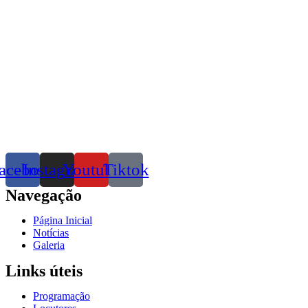
acebook
Instagram
Youtube
Tiktok
Navegação
Página Inicial
Notícias
Galeria
Links úteis
Programação