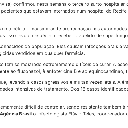
Anvisa) confirmou nesta semana o terceiro surto hospitalar
is pacientes que estavam internados num hospital do Reci
 uma célula – causa grande preocupação nas autoridades sa
os. Isso levou a espécie a receber o apelido de superfungo
conhecidos da população. Eles causam infecções orais e v
icidas vendidos em qualquer farmácia.
ões têm se mostrado extremamente difíceis de curar. A esp
ente ao fluconazol, à anfotericina B e ao equinocandinao, 
e, levando a casos agressivos e muitas vezes letais. Além
des intensivas de tratamento. Dos 18 casos identificados 
emamente difícil de controlar, sendo resistente também à 
Agência Brasil
o infectologista Flávio Teles, coordenador