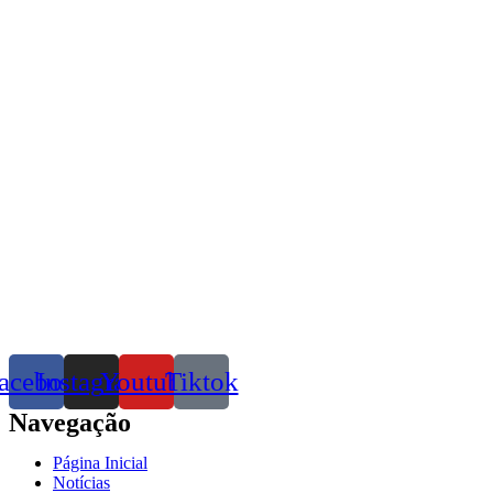
acebook
Instagram
Youtube
Tiktok
Navegação
Página Inicial
Notícias