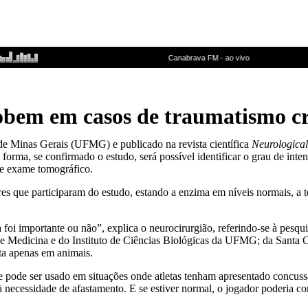
sobem em casos de traumatismo c
e Minas Gerais (UFMG) e publicado na revista científica
Neurological
orma, se confirmado o estudo, será possível identificar o grau de inte
 de exame tomográfico.
s que participaram do estudo, estando a enzima em níveis normais, a t
i importante ou não”, explica o neurocirurgião, referindo-se à pesquis
de Medicina e do Instituto de Ciências Biológicas da UFMG; da Santa 
ta apenas em animais.
e pode ser usado em situações onde atletas tenham apresentado concussã
à necessidade de afastamento. E se estiver normal, o jogador poderia co