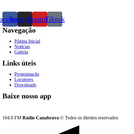
acebook
Instagram
Youtube
Tiktok
Navegação
Página Inicial
Notícias
Galeria
Links úteis
Programação
Locutores
Downloads
Baixe nosso app
104.9 FM
Rádio Canabrava
© Todos os direitos reservados