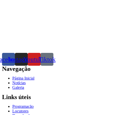
acebook
Instagram
Youtube
Tiktok
Navegação
Página Inicial
Notícias
Galeria
Links úteis
Programação
Locutores