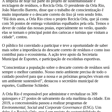
A limpeza de hoje faz parte do projeto de sustentabilidade e
reciclagem de resíduos, o Recicla Orla. O presidente da Orla Rio,
João Marcello Barreto, disse que o trabalho de conscientização é
muito importante e o descarte correto do lixo já vem sendo feito.
“Há dois anos, a Orla Rio criou o projeto Recicla Orla, que já conta
com 56 pontos de entrega voluntárias espalhados pela orla. Temos o
dever de cuidar das nossas praias, especialmente no verão, quando
elas se tornam o principal point dos cariocas e turistas que visitam a
cidade”, contou.
O público foi convidado a participar e teve a oportunidade de saber
mais sobre a importância do descarte correto de resíduos e como isso
contribui para o ecossistema. A ação teve apoio da Secretaria
Municipal de Esportes, e participação de escolinhas esportivas.
“Conscientizar a população sobre o descarte correto de resíduos será
sempre o melhor caminho. Nosso meio ambiente precisa de todo o
cuidado possível para que a nossa e as próximas gerações vivam em
um ambiente sustentável”, destacou o secretário municipal de
esportes, Guilherme Schleder.
A Orla Rio é responsável por administrar e revitalizar os 309
quiosques e 27 postos de salvamento da orla marítima da cidade. Em
2019, a concessionária passou a realizar programas de
Environmental, Social and Corporate Governance
(ESG). Um
deles é o Recicla Orla, que é um projeto de sustentabilidade de