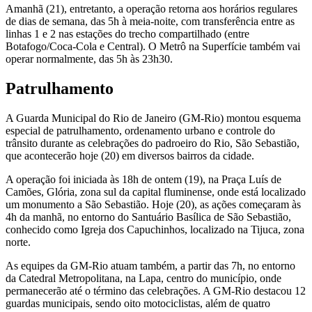
Amanhã (21), entretanto, a operação retorna aos horários regulares
de dias de semana, das 5h à meia-noite, com transferência entre as
linhas 1 e 2 nas estações do trecho compartilhado (entre
Botafogo/Coca-Cola e Central). O Metrô na Superfície também vai
operar normalmente, das 5h às 23h30.
Patrulhamento
A Guarda Municipal do Rio de Janeiro (GM-Rio) montou esquema
especial de patrulhamento, ordenamento urbano e controle do
trânsito durante as celebrações do padroeiro do Rio, São Sebastião,
que acontecerão hoje (20) em diversos bairros da cidade.
A operação foi iniciada às 18h de ontem (19), na Praça Luís de
Camões, Glória, zona sul da capital fluminense, onde está localizado
um monumento a São Sebastião. Hoje (20), as ações começaram às
4h da manhã, no entorno do Santuário Basílica de São Sebastião,
conhecido como Igreja dos Capuchinhos, localizado na Tijuca, zona
norte.
As equipes da GM-Rio atuam também, a partir das 7h, no entorno
da Catedral Metropolitana, na Lapa, centro do município, onde
permanecerão até o término das celebrações. A GM-Rio destacou 12
guardas municipais, sendo oito motociclistas, além de quatro