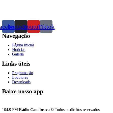
acebook
Instagram
Youtube
Tiktok
Navegação
Página Inicial
Notícias
Galeria
Links úteis
Programação
Locutores
Downloads
Baixe nosso app
104.9 FM
Rádio Canabrava
© Todos os direitos reservados