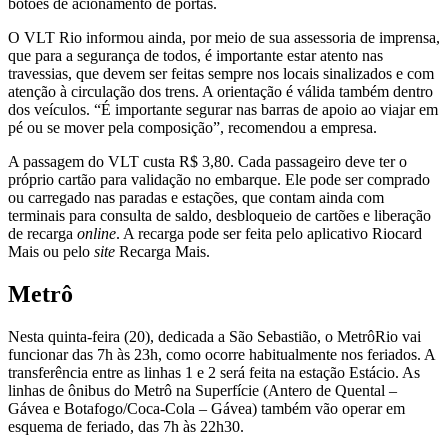
botões de acionamento de portas.
O VLT Rio informou ainda, por meio de sua assessoria de imprensa,
que para a segurança de todos, é importante estar atento nas
travessias, que devem ser feitas sempre nos locais sinalizados e com
atenção à circulação dos trens. A orientação é válida também dentro
dos veículos. “É importante segurar nas barras de apoio ao viajar em
pé ou se mover pela composição”, recomendou a empresa.
A passagem do VLT custa R$ 3,80. Cada passageiro deve ter o
próprio cartão para validação no embarque. Ele pode ser comprado
ou carregado nas paradas e estações, que contam ainda com
terminais para consulta de saldo, desbloqueio de cartões e liberação
de recarga
online
. A recarga pode ser feita pelo aplicativo Riocard
Mais ou pelo
site
Recarga Mais.
Metrô
Nesta quinta-feira (20), dedicada a São Sebastião, o MetrôRio vai
funcionar das 7h às 23h, como ocorre habitualmente nos feriados. A
transferência entre as linhas 1 e 2 será feita na estação Estácio. As
linhas de ônibus do Metrô na Superfície (Antero de Quental –
Gávea e Botafogo/Coca-Cola – Gávea) também vão operar em
esquema de feriado, das 7h às 22h30.