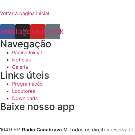
Voltar à página inicial
cebook
Instagram
Youtube
Tiktok
Navegação
Página Inicial
Notícias
Galeria
Links úteis
Programação
Locutores
Downloads
Baixe nosso app
104.9 FM
Rádio Canabrava
© Todos os direitos reservado