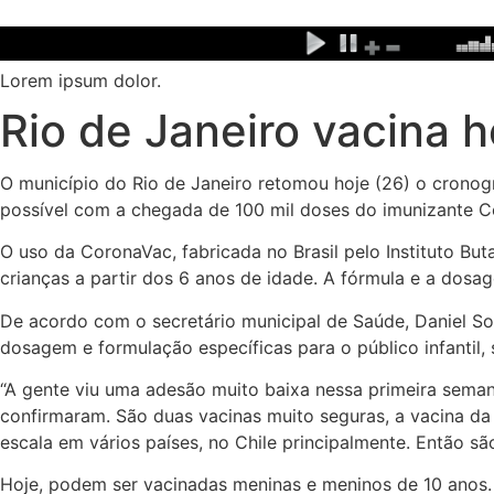
Ir
para
o
Lorem ipsum dolor.
conteúdo
Rio de Janeiro vacina h
O município do Rio de Janeiro retomou hoje (26) o cronog
possível com a chegada de 100 mil doses do imunizante C
O uso da CoronaVac, fabricada no Brasil pelo Instituto Bu
crianças a partir dos 6 anos de idade. A fórmula e a dosa
De acordo com o secretário municipal de Saúde, Daniel Sor
dosagem e formulação específicas para o público infantil,
“A gente viu uma adesão muito baixa nessa primeira sema
confirmaram. São duas vacinas muito seguras, a vacina da 
escala em vários países, no Chile principalmente. Então sã
Hoje, podem ser vacinadas meninas e meninos de 10 anos. 