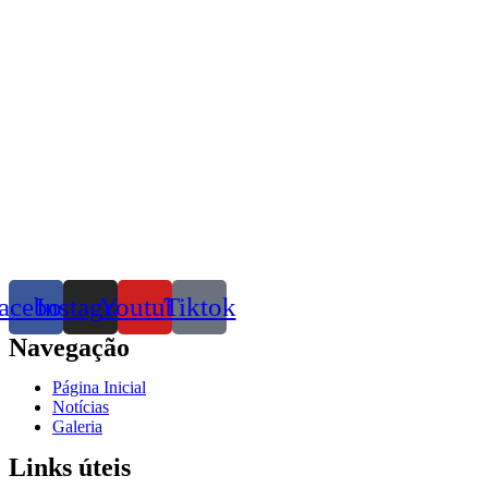
acebook
Instagram
Youtube
Tiktok
Navegação
Página Inicial
Notícias
Galeria
Links úteis