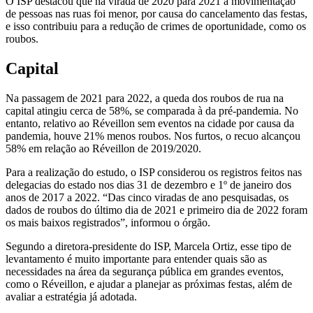
O ISP destacou que na virada de 2020 para 2021 a movimentação
de pessoas nas ruas foi menor, por causa do cancelamento das festas,
e isso contribuiu para a redução de crimes de oportunidade, como os
roubos.
Capital
Na passagem de 2021 para 2022, a queda dos roubos de rua na
capital atingiu cerca de 58%, se comparada à da pré-pandemia. No
entanto, relativo ao Réveillon sem eventos na cidade por causa da
pandemia, houve 21% menos roubos. Nos furtos, o recuo alcançou
58% em relação ao Réveillon de 2019/2020.
Para a realização do estudo, o ISP considerou os registros feitos nas
delegacias do estado nos dias 31 de dezembro e 1º de janeiro dos
anos de 2017 a 2022. “Das cinco viradas de ano pesquisadas, os
dados de roubos do último dia de 2021 e primeiro dia de 2022 foram
os mais baixos registrados”, informou o órgão.
Segundo a diretora-presidente do ISP, Marcela Ortiz, esse tipo de
levantamento é muito importante para entender quais são as
necessidades na área da segurança pública em grandes eventos,
como o Réveillon, e ajudar a planejar as próximas festas, além de
avaliar a estratégia já adotada.