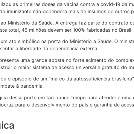
lizou as primeiras doses da vacina contra a covid-19 da 
o do imunizante não dependerá mais de insumos de outros p
ao Ministério da Saúde. A entrega faz parte do contrato ce
ste total, 45 milhões devem ser 100% fabricadas no Brasil.
um ato simbólico na porta do Ministério a Saúde. O minist
esentar a liberdade da dependência externa.
epresenta uma grande aposta no fortalecimento do complexo 
ruir o maior sistema de acesso universal e gratuito do mu
mou o episódio de um “marco da autossuficiência brasileira
combate à pandemia.
gica desse porte em tão pouco tempo para atender a uma e
 Fiocruz para o desenvolvimento do país e garantia de ace
gica