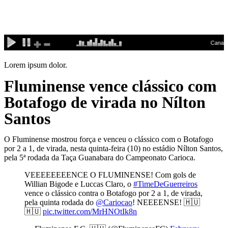
Ir
para
o
conteúdo
Lorem ipsum dolor.
Fluminense vence clássico com
Botafogo de virada no Nílton
Santos
O Fluminense mostrou força e venceu o clássico com o Botafogo
por 2 a 1, de virada, nesta quinta-feira (10) no estádio Nílton Santos,
pela 5ª rodada da Taça Guanabara do Campeonato Carioca.
VEEEEEEEENCE O FLUMINENSE! Com gols de
Willian Bigode e Luccas Claro, o
#TimeDeGuerreiros
vence o clássico contra o Botafogo por 2 a 1, de virada,
pela quinta rodada do
@Cariocao
! NEEEENSE! 🇭🇺
🇭🇺
pic.twitter.com/MrHNOtIk8n