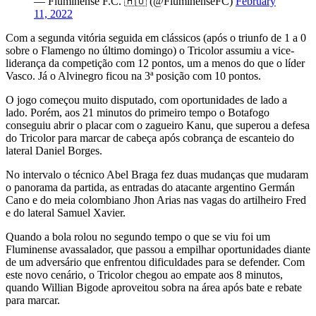
— Fluminense F.C. 🇭🇺 (@FluminenseFC)
February
11, 2022
Com a segunda vitória seguida em clássicos (após o triunfo de 1 a 0
sobre o Flamengo no último domingo) o Tricolor assumiu a vice-
liderança da competição com 12 pontos, um a menos do que o líder
Vasco. Já o Alvinegro ficou na 3ª posição com 10 pontos.
O jogo começou muito disputado, com oportunidades de lado a
lado. Porém, aos 21 minutos do primeiro tempo o Botafogo
conseguiu abrir o placar com o zagueiro Kanu, que superou a defesa
do Tricolor para marcar de cabeça após cobrança de escanteio do
lateral Daniel Borges.
No intervalo o técnico Abel Braga fez duas mudanças que mudaram
o panorama da partida, as entradas do atacante argentino Germán
Cano e do meia colombiano Jhon Arias nas vagas do artilheiro Fred
e do lateral Samuel Xavier.
Quando a bola rolou no segundo tempo o que se viu foi um
Fluminense avassalador, que passou a empilhar oportunidades diante
de um adversário que enfrentou dificuldades para se defender. Com
este novo cenário, o Tricolor chegou ao empate aos 8 minutos,
quando Willian Bigode aproveitou sobra na área após bate e rebate
para marcar.