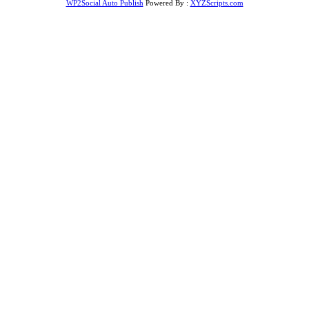
WP2Social Auto Publish
Powered By :
XYZScripts.com