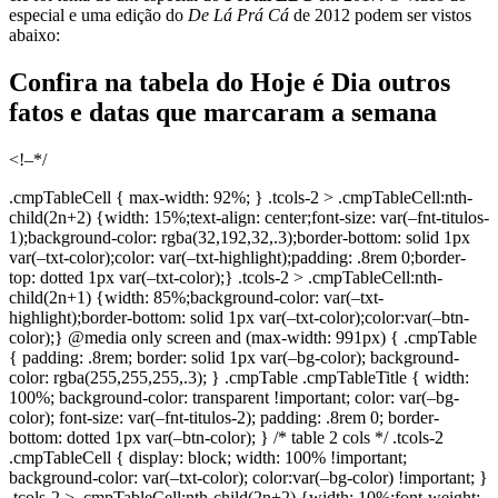
especial e uma edição do
De Lá Prá Cá
de 2012 podem ser vistos
abaixo:
Confira na tabela do Hoje é Dia outros
fatos e datas que marcaram a semana
<!–*/
.cmpTableCell { max-width: 92%; } .tcols-2 > .cmpTableCell:nth-
child(2n+2) {width: 15%;text-align: center;font-size: var(–fnt-titulos-
1);background-color: rgba(32,192,32,.3);border-bottom: solid 1px
var(–txt-color);color: var(–txt-highlight);padding: .8rem 0;border-
top: dotted 1px var(–txt-color);} .tcols-2 > .cmpTableCell:nth-
child(2n+1) {width: 85%;background-color: var(–txt-
highlight);border-bottom: solid 1px var(–txt-color);color:var(–btn-
color);} @media only screen and (max-width: 991px) { .cmpTable
{ padding: .8rem; border: solid 1px var(–bg-color); background-
color: rgba(255,255,255,.3); } .cmpTable .cmpTableTitle { width:
100%; background-color: transparent !important; color: var(–bg-
color); font-size: var(–fnt-titulos-2); padding: .8rem 0; border-
bottom: dotted 1px var(–btn-color); } /* table 2 cols */ .tcols-2
.cmpTableCell { display: block; width: 100% !important;
background-color: var(–txt-color); color:var(–bg-color) !important; }
.tcols-2 > .cmpTableCell:nth-child(2n+2) {width: 10%;font-weight: