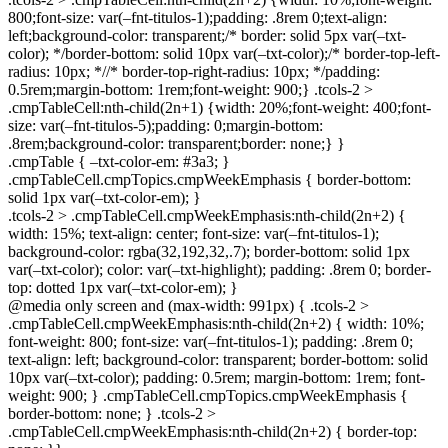
800;font-size: var(–fnt-titulos-1);padding: .8rem 0;text-align:
left;background-color: transparent;/* border: solid 5px var(–txt-
color); */border-bottom: solid 10px var(–txt-color);/* border-top-left-
radius: 10px; *//* border-top-right-radius: 10px; */padding:
0.5rem;margin-bottom: 1rem;font-weight: 900;} .tcols-2 >
.cmpTableCell:nth-child(2n+1) {width: 20%;font-weight: 400;font-
size: var(–fnt-titulos-5);padding: 0;margin-bottom:
.8rem;background-color: transparent;border: none;} }
.cmpTable { –txt-color-em: #3a3; }
.cmpTableCell.cmpTopics.cmpWeekEmphasis { border-bottom:
solid 1px var(–txt-color-em); }
.tcols-2 > .cmpTableCell.cmpWeekEmphasis:nth-child(2n+2) {
width: 15%; text-align: center; font-size: var(–fnt-titulos-1);
background-color: rgba(32,192,32,.7); border-bottom: solid 1px
var(–txt-color); color: var(–txt-highlight); padding: .8rem 0; border-
top: dotted 1px var(–txt-color-em); }
@media only screen and (max-width: 991px) { .tcols-2 >
.cmpTableCell.cmpWeekEmphasis:nth-child(2n+2) { width: 10%;
font-weight: 800; font-size: var(–fnt-titulos-1); padding: .8rem 0;
text-align: left; background-color: transparent; border-bottom: solid
10px var(–txt-color); padding: 0.5rem; margin-bottom: 1rem; font-
weight: 900; } .cmpTableCell.cmpTopics.cmpWeekEmphasis {
border-bottom: none; } .tcols-2 >
.cmpTableCell.cmpWeekEmphasis:nth-child(2n+2) { border-top: