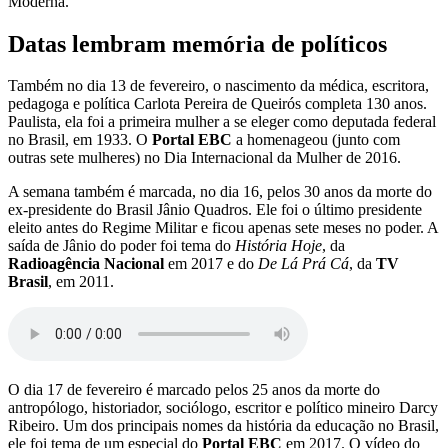
Moderna.
Datas lembram memória de políticos
Também no dia 13 de fevereiro, o nascimento da médica, escritora,
pedagoga e política Carlota Pereira de Queirós completa 130 anos.
Paulista, ela foi a primeira mulher a se eleger como deputada federal
no Brasil, em 1933. O
Portal EBC
a homenageou (junto com
outras sete mulheres) no Dia Internacional da Mulher de 2016.
A semana também é marcada, no dia 16, pelos 30 anos da morte do
ex-presidente do Brasil Jânio Quadros. Ele foi o último presidente
eleito antes do Regime Militar e ficou apenas sete meses no poder. A
saída de Jânio do poder foi tema do
História Hoje
, da
Radioagência Nacional
em 2017 e do
De Lá Prá Cá
, da
TV
Brasil
, em 2011.
O dia 17 de fevereiro é marcado pelos 25 anos da morte do
antropólogo, historiador, sociólogo, escritor e político mineiro Darcy
Ribeiro. Um dos principais nomes da história da educação no Brasil,
ele foi tema de um especial do
Portal EBC
em 2017. O vídeo do