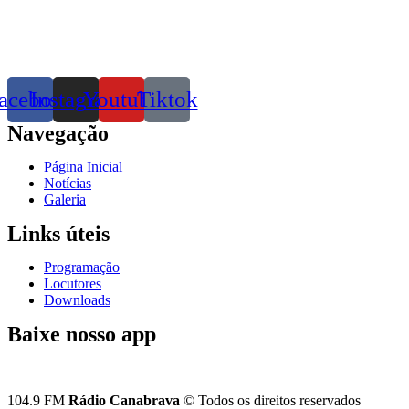
acebook
Instagram
Youtube
Tiktok
Navegação
Página Inicial
Notícias
Galeria
Links úteis
Programação
Locutores
Downloads
Baixe nosso app
104.9 FM
Rádio Canabrava
© Todos os direitos reservados