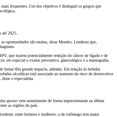
 mais frequentes. Um dos objetivos é distinguir os grupos que
ncológica.
o até 2025.
, as oportunidades são muitas, disse Mendes. Lembrou que,
tabagismo.
 HPV, que trazem potencialmente redução do câncer de fígado e de
ncer, em especial o exame preventivo, ginecológico e a mamografia.
e fumar têm grande impacto, admitiu. Em relação às bebidas
ebidas alcoólicas está associado ao aumento do risco de desenvolver
disse o especialista.
testino grosso vem aumentando de forma impressionante na última
tre as regiões do país.
 Nordeste, entre homens e mulheres, o de estômago tem maior