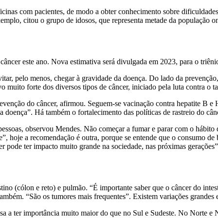
ficinas com pacientes, de modo a obter conhecimento sobre dificuldades
emplo, citou o grupo de idosos, que representa metade da população o
câncer este ano. Nova estimativa será divulgada em 2023, para o triêni
vitar, pelo menos, chegar à gravidade da doença. Do lado da prevenção
o muito forte dos diversos tipos de câncer, iniciado pela luta contra o 
prevenção do câncer, afirmou. Seguem-se vacinação contra hepatite B e
a doença”. Há também o fortalecimento das políticas de rastreio do câ
ssoas, observou Mendes. Não começar a fumar e parar com o hábito d
te”, hoje a recomendação é outra, porque se entende que o consumo de b
 pode ter impacto muito grande na sociedade, nas próximas gerações”, 
testino (cólon e reto) e pulmão. “É importante saber que o câncer do in
ambém. “São os tumores mais frequentes”. Existem variações grandes en
ssa a ter importância muito maior do que no Sul e Sudeste. No Norte e