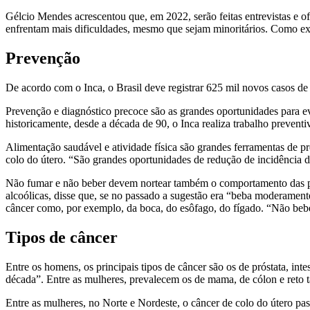
Gélcio Mendes acrescentou que, em 2022, serão feitas entrevistas e o
enfrentam mais dificuldades, mesmo que sejam minoritários. Como ex
Prevenção
De acordo com o Inca, o Brasil deve registrar 625 mil novos casos de 
Prevenção e diagnóstico precoce são as grandes oportunidades para e
historicamente, desde a década de 90, o Inca realiza trabalho preventiv
Alimentação saudável e atividade física são grandes ferramentas de 
colo do útero. “São grandes oportunidades de redução de incidência d
Não fumar e não beber devem nortear também o comportamento das pe
alcoólicas, disse que, se no passado a sugestão era “beba moderamen
câncer como, por exemplo, da boca, do esôfago, do fígado. “Não beber
Tipos de câncer
Entre os homens, os principais tipos de câncer são os de próstata, in
década”. Entre as mulheres, prevalecem os de mama, de cólon e reto t
Entre as mulheres, no Norte e Nordeste, o câncer de colo do útero pa