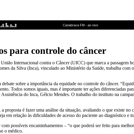
os para controle do câncer
nião Internacional contra o Câncer (UICC) que marca a passagem hoj
mes da Silva (Inca), vinculado ao Ministério da Saúde, trabalha com o
m debate sobre a importância da equidade no controle do câncer. “Equi
atamento. Todos somos iguais, mas é importante ter ações diferenciadas 
 Assistência do Inca, Gélcio Mendes. O trabalho do instituto na campan
 a proposta é fazer uma análise da situação, avaliando o que existe no 
eja em relação às dificuldades de acesso do paciente ao diagnóstico e t
ar com possíveis encaminhamentos – “o que poderá ser feito para melhor
sse o médico.