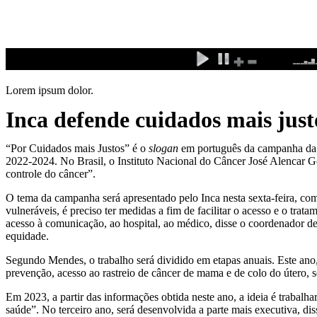
Ir
para
o
conteúdo
Lorem ipsum dolor.
Inca defende cuidados mais just
“Por Cuidados mais Justos” é o
slogan
em português da campanha da U
2022-2024. No Brasil, o Instituto Nacional do Câncer José Alencar Go
controle do câncer”.
O tema da campanha será apresentado pelo Inca nesta sexta-feira, co
vulneráveis, é preciso ter medidas a fim de facilitar o acesso e o tr
acesso à comunicação, ao hospital, ao médico, disse o coordenador de
equidade.
Segundo Mendes, o trabalho será dividido em etapas anuais. Este ano,
prevenção, acesso ao rastreio de câncer de mama e de colo do útero, s
Em 2023, a partir das informações obtida neste ano, a ideia é trabalh
saúde”. No terceiro ano, será desenvolvida a parte mais executiva, di