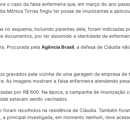
sobre o caso da falsa enfermeira que, em março do ano pas
ia Mônica Torres fingiu ter posse de imunizantes e aplicou
as no esquema, incluindo parentes dela, foram indiciadas p
de documentos, por ter assumido a identidade de enfermeir
ira. Procurada pela
Agência Brasil
, a defesa de Cláudia não
os gravados pela vizinha de uma garagem da empresa de tra
ira. As imagens mostram a falsa enfermeira atendendo pess
iadas por R$ 600. Na época, a campanha de imunização con
saúde estavam sendo vacinados.
o foram recolhidos na residência de Cláudia. Também fora
o, a principal investigada, em momento nenhum, teve acess