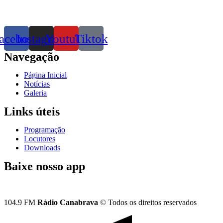
acebook
Instagram
Youtube
Tiktok
Navegação
Página Inicial
Notícias
Galeria
Links úteis
Programação
Locutores
Downloads
Baixe nosso app
104.9 FM
Rádio Canabrava
© Todos os direitos reservados