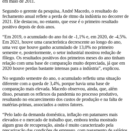
em maio de 2011.
Segundo o gerente da pesquisa, André Macedo, o resultado do
fechamento anual reflete a perda de ritmo da indústria no decorrer de
2021. Ele destacou, no entanto, que esse é o primeiro resultado
positivo depois de dois anos.
“Em 2019, o acumulado do ano foi de -1,1% e, em 2020, de -4,5%.
Em 2021, houve uma característica decrescente ao longo do ano,
uma vez que houve ganho acumulado de 13,0% no primeiro
semestre e, posteriormente, o setor industrial mostrou redução de
fôlego. Os resultados positivos dos primeiros meses do ano tinham
relação com uma base de comparação muito depreciada, já que em
2020 houve perdas bastante intensas para a indústria”, explicou.
No segundo semestre do ano, o acumulado refletiu uma situação
diferente com a queda de 3,4%, porque havia uma base de
comparação mais elevada. Macedo observou, ainda, que, além
disso, pesaram os reflexos da pandemia no processo produtivo,
resultando no encarecimento dos custos de produção e na falta de
matérias-primas, associados a outros fatores.
“Pelo lado da demanda doméstica, inflação em patamares mais
elevados e o mercado de trabalho que, embora tenha mostrado
algum grau de recuperação, ainda é muito caracterizado pela
precarização das condições de emprego, com pagamento de salários