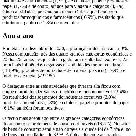
máquinas e equipamentos (1,3%), de celulose, papel e produtos de
papel (1,7%) e de couro, artigos para viagem e calçados (4,5%).
Cinco atividades apresentaram recuo. O destaque ficou com
produtos farmoquímicos e farmacêuticos (-6,9%), resultado que
eliminou o ganho de 1,8% de novembro.
Ano a ano
Em relação a dezembro de 2020, a produção industrial caiu 5,0%.
Nessa comparação, três das quatro grandes categorias econômicas e
20 dos 26 ramos pesquisados registraram resultados negativos. As
principais influências negativas nas atividades foram metalurgia
(-13,9%), produtos de borracha e de material plástico (-19,9%) e
produtos de metal (-19,1%).
O destaque entre as seis atividades que tiveram alta ficou com
coque e produtos derivados do petróleo e biocombustíveis (3,4%).
Os resultados dos segmentos de indústrias extrativas (2,0%),
produtos alimentícios (1,8%) e celulose, papel e produtos de papel
(6,1%) também foram positivos.
O recuo mais acentuado entre as grandes categorias econômicas
ficou com o setor de bens de consumo duráveis (-16,8%). No setor
de bens de consumo semi e não-duráveis a queda foi de 7,4% e, no
de bens intermediários, de 3,9%. A única alta entre as grandes