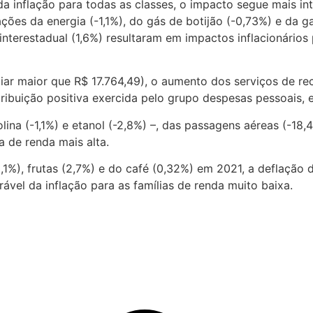
da inflação para todas as classes, o impacto segue mais in
ões da energia (-1,1%), do gás de botijão (-0,73%) e da gas
 interestadual (1,6%) resultaram em impactos inflacionário
liar maior que R$ 17.764,49), o aumento dos serviços de r
tribuição positiva exercida pelo grupo despesas pessoais, 
na (-1,1%) e etanol (-2,8%) –, das passagens aéreas (-18,
a de renda mais alta.
,1%), frutas (2,7%) e do café (0,32%) em 2021, a deflação 
ável da inflação para as famílias de renda muito baixa.