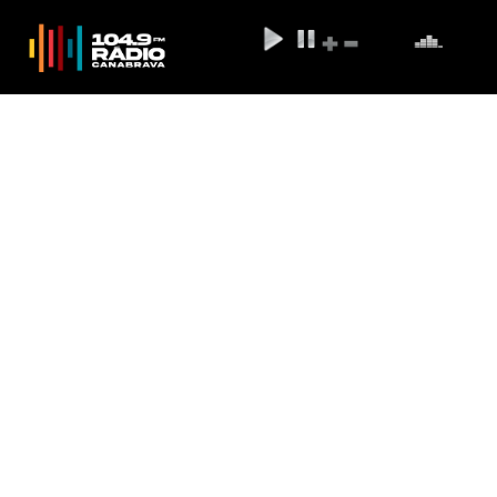
Justiça mantém prisão de
suspeito de matar torcedor
palmeirense