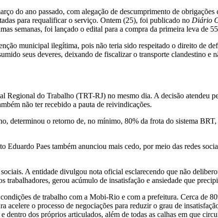
rço do ano passado, com alegação de descumprimento de obrigações con
das para requalificar o serviço. Ontem (25), foi publicado no
Diário O
mas semanas, foi lançado o edital para a compra da primeira leva de 5
enção municipal ilegítima, pois não teria sido respeitado o direito de 
ssumido seus deveres, deixando de fiscalizar o transporte clandestino e nã
bunal Regional do Trabalho (TRT-RJ) no mesmo dia. A decisão atendeu p
ambém não ter recebido a pauta de reivindicações.
, determinou o retorno de, no mínimo, 80% da frota do sistema BRT, so
eito Eduardo Paes também anunciou mais cedo, por meio das redes sociai
sociais. A entidade divulgou nota oficial esclarecendo que não delibe
 dos trabalhadores, gerou acúmulo de insatisfação e ansiedade que precipi
condições de trabalho com a Mobi-Rio e com a prefeitura. Cerca de 80
ra acelere o processo de negociações para reduzir o grau de insatisfaç
 e dentro dos próprios articulados, além de todas as calhas em que circ