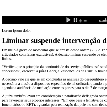
Ir
para
o
conteúdo
Lorem ipsum dolor.
Liminar suspende intervenção d
Em meio à greve de motoristas que se arrasta desde ontem (25), o Tri
articulados com faixas exclusivas). A decisão liminar suspende os ef
linhas.
“Verifico que o princípio da continuidade do serviço público está se
concessões”, escreveu a juíza Georgia Vasconcellos da Cruz. A limina
A decisão vale até que sejam concluídas as análises do desequilíbri
necessária a alusão a dispositivo específico de lei ordinária quando a
agendada audiência de mediação entre as partes para o dia 7 de março
A juíza também levou em consideração a paralisação deflagrada ontem 
para favorecer seus próprios interesses. “Em que pese a tentativa de co
funcionários do BRT), aguardar pela realização daquele ato sem decisã