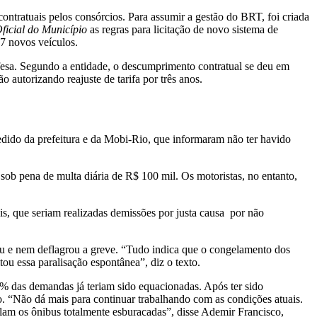
tratuais pelos consórcios. Para assumir a gestão do BRT, foi criada
ficial do Município
as regras para licitação de novo sistema de
57 novos veículos.
defesa. Segundo a entidade, o descumprimento contratual se deu em
o autorizando reajuste de tarifa por três anos.
edido da prefeitura e da Mobi-Rio, que informaram não ter havido
b pena de multa diária de R$ 100 mil. Os motoristas, no entanto,
s, que seriam realizadas demissões por justa causa por não
rou e nem deflagrou a greve. “Tudo indica que o congelamento dos
tou essa paralisação espontânea”, diz o texto.
% das demandas já teriam sido equacionadas. Após ter sido
ão. “Não dá mais para continuar trabalhando com as condições atuais.
ulam os ônibus totalmente esburacadas”, disse Ademir Francisco,