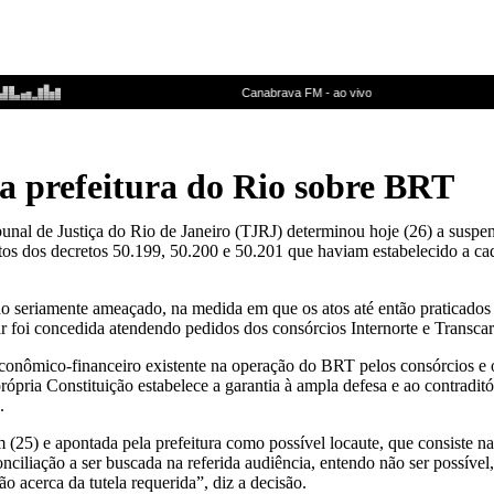
a prefeitura do Rio sobre BRT
bunal de Justiça do Rio de Janeiro (TJRJ) determinou hoje (26) a suspe
eitos dos decretos 50.199, 50.200 e 50.201 que haviam estabelecido a 
ndo seriamente ameaçado, na medida em que os atos até então praticados 
r foi concedida atendendo pedidos dos consórcios Internorte e Transcar
o econômico-financeiro existente na operação do BRT pelos consórcios e
 própria Constituição estabelece a garantia à ampla defesa e ao contradi
.
(25) e apontada pela prefeitura como possível locaute, que consiste na
nciliação a ser buscada na referida audiência, entendo não ser possível, 
o acerca da tutela requerida”, diz a decisão.