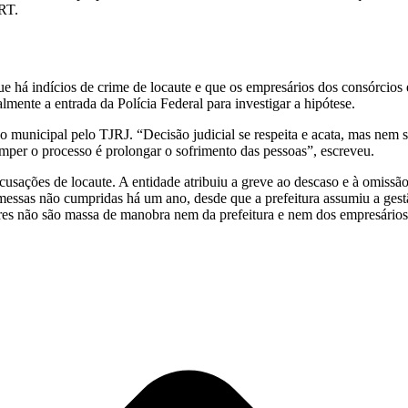
BRT.
ue há indícios de crime de locaute e que os empresários dos consórcios 
mente a entrada da Polícia Federal para investigar a hipótese.
o municipal pelo TJRJ. “Decisão judicial se respeita e acata, mas nem
omper o processo é prolongar o sofrimento das pessoas”, escreveu.
cusações de locaute. A entidade atribuiu a greve ao descaso e à omissã
omessas não cumpridas há um ano, desde que a prefeitura assumiu a ges
ores não são massa de manobra nem da prefeitura e nem dos empresário