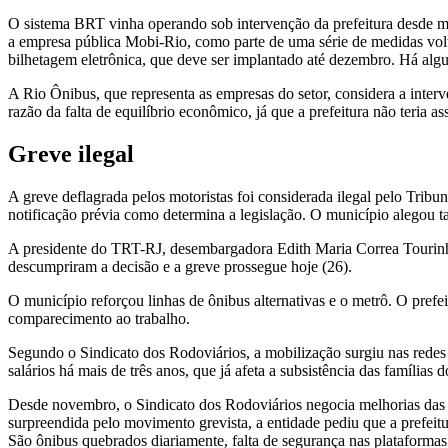
O sistema BRT vinha operando sob intervenção da prefeitura desde ma
a empresa pública Mobi-Rio, como parte de uma série de medidas volta
bilhetagem eletrônica, que deve ser implantado até dezembro. Há algu
A Rio Ônibus, que representa as empresas do setor, considera a interv
razão da falta de equilíbrio econômico, já que a prefeitura não teria a
Greve ilegal
A greve deflagrada pelos motoristas foi considerada ilegal pelo Tri
notificação prévia como determina a legislação. O município alegou t
A presidente do TRT-RJ, desembargadora Edith Maria Correa Tourinho
descumpriram a decisão e a greve prossegue hoje (26).
O município reforçou linhas de ônibus alternativas e o metrô. O pref
comparecimento ao trabalho.
Segundo o Sindicato dos Rodoviários, a mobilização surgiu nas redes 
salários há mais de três anos, que já afeta a subsistência das famílias
Desde novembro, o Sindicato dos Rodoviários negocia melhorias das 
surpreendida pelo movimento grevista, a entidade pediu que a prefeitu
São ônibus quebrados diariamente, falta de segurança nas plataformas