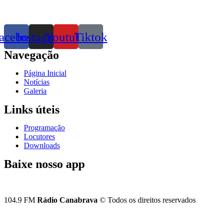
acebook
Instagram
Youtube
Tiktok
Navegação
Página Inicial
Notícias
Galeria
Links úteis
Programação
Locutores
Downloads
Baixe nosso app
104.9 FM
Rádio Canabrava
© Todos os direitos reservados