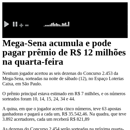
Ir
para
o
conteúdo
Lorem ipsum dolor.
Mega-Sena acumula e pode
pagar prêmio de R$ 12 milhões
na quarta-feira
Nenhum jogador acertou as seis dezenas do Concurso 2.453 da
Mega-Sena, sorteadas na noite de sábado (12), no Espaço Loterias
Caixa, em São Paulo.
O prêmio principal estava estimado em R$ 7 milhões, e os números
sorteados foram 10, 14, 15, 24, 34 e 44.
A quina, em que o jogador acerta cinco números, teve 63 apostas
ganhadoras e pagará a cada um, R$ 35.542,46. Na quadra, que teve
3.892 acertadores, cada um receberá R$ 821,89
As dezenas do Concurso 2.454 serão sorteadas na próxima quarta-