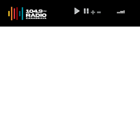
Naiara Azevedo chora ao saber
de polêmica sobre parceria com
Marília Mendonça