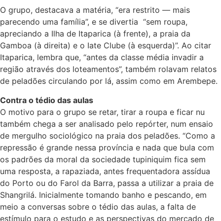
O grupo, destacava a matéria, “era restrito — mais
parecendo uma família”, e se divertia “sem roupa,
apreciando a Ilha de Itaparica (à frente), a praia da
Gamboa (à direita) e o Iate Clube (à esquerda)”. Ao citar
Itaparica, lembra que, “antes da classe média invadir a
região através dos loteamentos”, também rolavam relatos
de peladões circulando por lá, assim como em Arembepe.
Contra o tédio das aulas
O motivo para o grupo se retar, tirar a roupa e ficar nu
também chega a ser analisado pelo repórter, num ensaio
de mergulho sociológico na praia dos peladões. “Como a
repressão é grande nessa província e nada que bula com
os padrões da moral da sociedade tupiniquim fica sem
uma resposta, a rapaziada, antes frequentadora assídua
do Porto ou do Farol da Barra, passa a utilizar a praia de
Shangrilá. Inicialmente tomando banho e pescando, em
meio a conversas sobre o tédio das aulas, a falta de
estímulo para o estudo e as perspectivas do mercado de