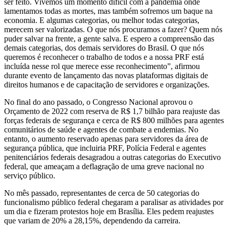
ser feito. Vivemos um momento difícil com a pandemia onde
lamentamos todas as mortes, mas também sofremos um baque na
economia. E algumas categorias, ou melhor todas categorias,
merecem ser valorizadas. O que nós procuramos a fazer? Quem nós
puder salvar na frente, a gente salva. E espero a compreensão das
demais categorias, dos demais servidores do Brasil. O que nós
queremos é reconhecer o trabalho de todos e a nossa PRF está
incluída nesse rol que merece esse reconhecimento”, afirmou
durante evento de lançamento das novas plataformas digitais de
direitos humanos e de capacitação de servidores e organizações.
No final do ano passado, o Congresso Nacional aprovou o
Orçamento de 2022 com reserva de R$ 1,7 bilhão para reajuste das
forças federais de segurança e cerca de R$ 800 milhões para agentes
comunitários de saúde e agentes de combate a endemias. No
entanto, o aumento reservado apenas para servidores da área de
segurança pública, que incluiria PRF, Polícia Federal e agentes
penitenciários federais desagradou a outras categorias do Executivo
federal, que ameaçam a deflagração de uma greve nacional no
serviço público.
No mês passado, representantes de cerca de 50 categorias do
funcionalismo público federal chegaram a paralisar as atividades por
um dia e fizeram protestos hoje em Brasília. Eles pedem reajustes
que variam de 20% a 28,15%, dependendo da carreira.