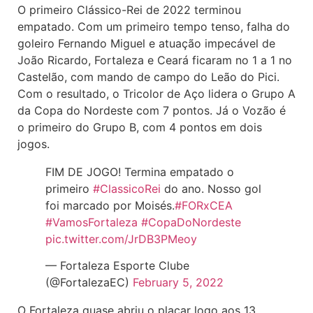
O primeiro Clássico-Rei de 2022 terminou
empatado. Com um primeiro tempo tenso, falha do
goleiro Fernando Miguel e atuação impecável de
João Ricardo, Fortaleza e Ceará ficaram no 1 a 1 no
Castelão, com mando de campo do Leão do Pici.
Com o resultado, o Tricolor de Aço lidera o Grupo A
da Copa do Nordeste com 7 pontos. Já o Vozão é
o primeiro do Grupo B, com 4 pontos em dois
jogos.
FIM DE JOGO! Termina empatado o
primeiro
#ClassicoRei
do ano. Nosso gol
foi marcado por Moisés.
#FORxCEA
#VamosFortaleza
#CopaDoNordeste
pic.twitter.com/JrDB3PMeoy
— Fortaleza Esporte Clube
(@FortalezaEC)
February 5, 2022
O Fortaleza quase abriu o placar logo aos 13