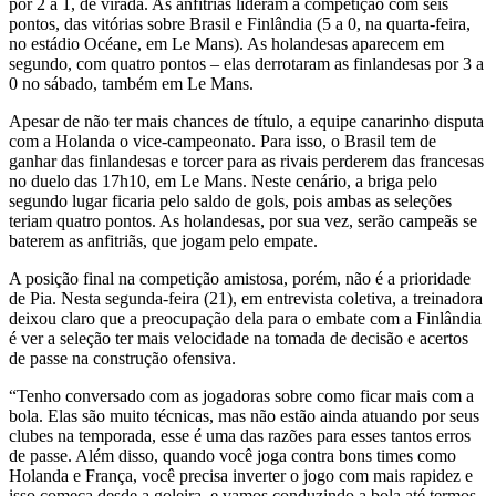
por 2 a 1, de virada. As anfitriãs lideram a competição com seis
pontos, das vitórias sobre Brasil e Finlândia (5 a 0, na quarta-feira,
no estádio Océane, em Le Mans). As holandesas aparecem em
segundo, com quatro pontos – elas derrotaram as finlandesas por 3 a
0 no sábado, também em Le Mans.
Apesar de não ter mais chances de título, a equipe canarinho disputa
com a Holanda o vice-campeonato. Para isso, o Brasil tem de
ganhar das finlandesas e torcer para as rivais perderem das francesas
no duelo das 17h10, em Le Mans. Neste cenário, a briga pelo
segundo lugar ficaria pelo saldo de gols, pois ambas as seleções
teriam quatro pontos. As holandesas, por sua vez, serão campeãs se
baterem as anfitriãs, que jogam pelo empate.
A posição final na competição amistosa, porém, não é a prioridade
de Pia. Nesta segunda-feira (21), em entrevista coletiva, a treinadora
deixou claro que a preocupação dela para o embate com a Finlândia
é ver a seleção ter mais velocidade na tomada de decisão e acertos
de passe na construção ofensiva.
“Tenho conversado com as jogadoras sobre como ficar mais com a
bola. Elas são muito técnicas, mas não estão ainda atuando por seus
clubes na temporada, esse é uma das razões para esses tantos erros
de passe. Além disso, quando você joga contra bons times como
Holanda e França, você precisa inverter o jogo com mais rapidez e
isso começa desde a goleira, e vamos conduzindo a bola até termos