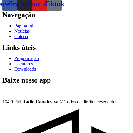
acebook
Instagram
Youtube
Tiktok
Navegação
Página Inicial
Notícias
Galeria
Links úteis
Programação
Locutores
Downloads
Baixe nosso app
104.9 FM
Rádio Canabrava
© Todos os direitos reservados