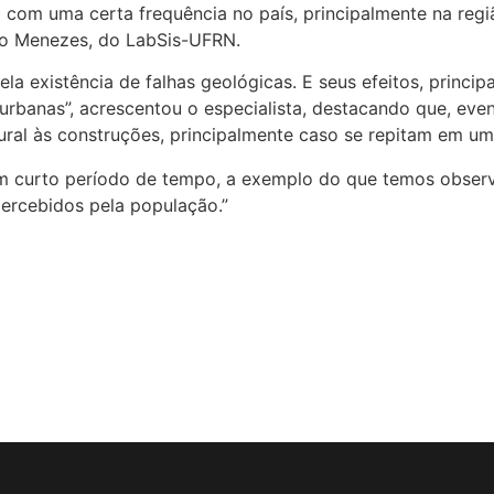
om uma certa frequência no país, principalmente na região
o Menezes, do LabSis-UFRN.
a existência de falhas geológicas. E seus efeitos, princi
rbanas”, acrescentou o especialista, destacando que, eve
ural às construções, principalmente caso se repitam em u
m curto período de tempo, a exemplo do que temos observ
percebidos pela população.”