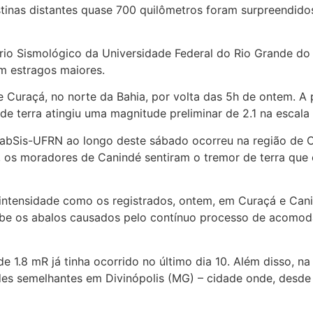
inas distantes quase 700 quilômetros foram surpreendido
io Sismológico da Universidade Federal do Rio Grande do 
m estragos maiores.
e Curaçá, no norte da Bahia, por volta das 5h de ontem. A
de terra atingiu uma magnitude preliminar de 2.1 na escala 
abSis-UFRN ao longo deste sábado ocorreu na região de Ca
, os moradores de Canindé sentiram o tremor de terra que o 
intensidade como os registrados, ontem, em Curaçá e Canin
ebe os abalos causados pelo contínuo processo de acomo
e 1.8 mR já tinha ocorrido no último dia 10. Além disso, 
udes semelhantes em Divinópolis (MG) – cidade onde, desde 