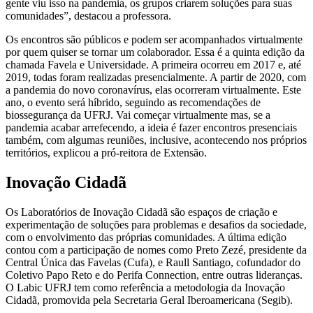
gente viu isso na pandemia, os grupos criarem soluções para suas
comunidades”, destacou a professora.
Os encontros são públicos e podem ser acompanhados virtualmente
por quem quiser se tornar um colaborador. Essa é a quinta edição da
chamada Favela e Universidade. A primeira ocorreu em 2017 e, até
2019, todas foram realizadas presencialmente. A partir de 2020, com
a pandemia do novo coronavírus, elas ocorreram virtualmente. Este
ano, o evento será híbrido, seguindo as recomendações de
biossegurança da UFRJ. Vai começar virtualmente mas, se a
pandemia acabar arrefecendo, a ideia é fazer encontros presenciais
também, com algumas reuniões, inclusive, acontecendo nos próprios
territórios, explicou a pró-reitora de Extensão.
Inovação Cidadã
Os Laboratórios de Inovação Cidadã são espaços de criação e
experimentação de soluções para problemas e desafios da sociedade,
com o envolvimento das próprias comunidades. A última edição
contou com a participação de nomes como Preto Zezé, presidente da
Central Única das Favelas (Cufa), e Raull Santiago, cofundador do
Coletivo Papo Reto e do Perifa Connection, entre outras lideranças.
O Labic UFRJ tem como referência a metodologia da Inovação
Cidadã, promovida pela Secretaria Geral Iberoamericana (Segib).