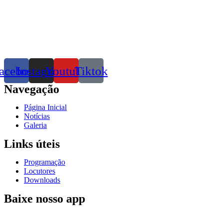
acebook
Instagram
Youtube
Tiktok
Navegação
Página Inicial
Notícias
Galeria
Links úteis
Programação
Locutores
Downloads
Baixe nosso app