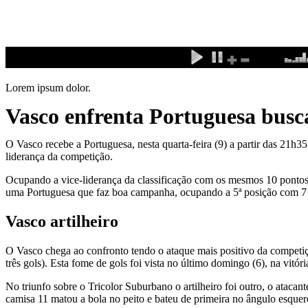
Ir
para
o
conteúdo
Lorem ipsum dolor.
Vasco enfrenta Portuguesa bus
O Vasco recebe a Portuguesa, nesta quarta-feira (9) a partir das 21h35
liderança da competição.
Ocupando a vice-liderança da classificação com os mesmos 10 pontos do 
uma Portuguesa que faz boa campanha, ocupando a 5ª posição com 7 p
Vasco artilheiro
O Vasco chega ao confronto tendo o ataque mais positivo da competiç
três gols). Esta fome de gols foi vista no último domingo (6), na vitór
No triunfo sobre o Tricolor Suburbano o artilheiro foi outro, o ataca
camisa 11 matou a bola no peito e bateu de primeira no ângulo esquerd