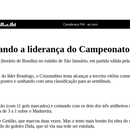
cando a liderança do Campeonato
 (horário de Brasília) no estádio de São Januário, em partida válida pel
líder Botafogo, o Cruzmaltino tenta alcançar a terceira vitória consecu
ontos e sonhando com uma classificação para as semifinais.
ão (com 11 gols marcados) e contando com os dois dos três artilheiros
ia de 3 a 1 sobre o Madureira.
nte Getúlio, que marcou duas vezes. Mas o tento mais bonito foi obra d
o do goleiro Dida, que só viu sua rede ser estufada.