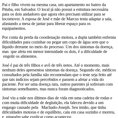
Pai e filho vivem na mesma casa, um apartamento no bairro da
Pituba, em Salvador. O local já não possui a estrutura necessária
para os dois andadores que agora eles precisam utilizar para se
locomover. A esposa de José e mãe de Marcus tenta adaptar a sala,
afastando a mesa de jantar para liberar espaço para os
equipamentos.
Por conta da perda da coordenação motora, a dupla também enfrenta
dificuldades para cozinhar ou pegar um copo de água sem que o
líquido derrame no meio do processo. Um dos sintomas da doença,
mas que afeta em menor intensidade os dois, é a dificuldade de
engolir os alimentos.
José é pai de três filhos e avô de três netos. Até o momento, mais
nenhum deles apresentou sintomas da doença. Segundo ele, médicos
consultados pela família não recomendam que o teste seja feito até
que tais indícios sejam percebidos e passem a afetar a vida do
paciente. Por ser uma doença rara, outros parentes já sofreram com
sintomas semelhantes, mas nunca foram diagnosticados.
José viu a mãe nos últimos dias de vida em uma cadeira de rodas e
com muita dificuldade de deglutição, ela faleceu devido a um
engasgo causado pela Machado-Joseph. Seu irmão, que tinha
dificuldades motoras e de equilíbrio, caiu em casa sozinho e morreu,
e ninguém sabe explicar como aconteceu.