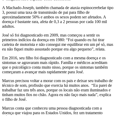
A Machado-Joseph, também chamada de ataxia espinocerebelar tipo
3, possui uma taxa de transmissão de pai para filho de
aproximadamente 50% e ambos os sexos podem ser afetados. A
doença é bastante rara, afeta de 0,3 a 2 pessoas por cada 100 mil
adultos.
José só foi diagnosticado em 2009, mas começou a sentir os
primeiros indícios da doença em 1980: “Foi quando eu fui tirar
carteira de motorista e não consegui me equilibrar em um pé só, mas
eu não fiquei muito assustado porque era algo pequeno”, relata.
Em 2016, seu filho foi diagnosticado com a mesma doença e os
sintomas se agravaram mais rápido. Família e médicos acreditam
que o psicológico conta muito nisso, porque os sintomas também
começaram a avançar mais rapidamente para José.
Marcus precisou voltar a morar com os pais e deixar seu trabalho de
técnico de som, profissão que exercia há muitos anos. “Eu parei de
trabalhar faz uns três anos, porque os locais não eram iluminados e
tinham muitos fios no chão. Agora eu não faço mais nada”, explica
o filho de José.
Marcus conta que conheceu uma pessoa diagnosticada com a
doença que viajou para os Estados Unidos, fez um tratamento