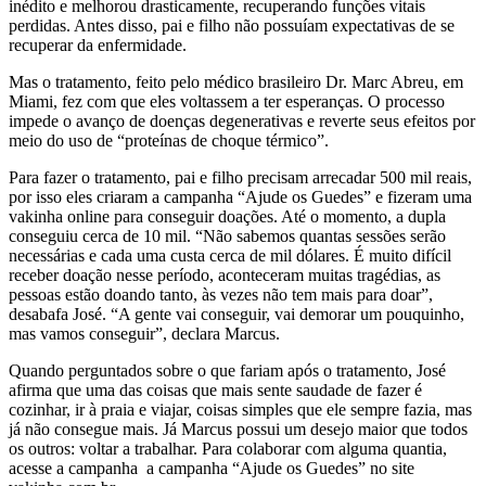
inédito e melhorou drasticamente, recuperando funções vitais
perdidas. Antes disso, pai e filho não possuíam expectativas de se
recuperar da enfermidade.
Mas o tratamento, feito pelo médico brasileiro Dr. Marc Abreu, em
Miami, fez com que eles voltassem a ter esperanças. O processo
impede o avanço de doenças degenerativas e reverte seus efeitos por
meio do uso de “proteínas de choque térmico”.
Para fazer o tratamento, pai e filho precisam arrecadar 500 mil reais,
por isso eles criaram a campanha “Ajude os Guedes” e fizeram uma
vakinha online para conseguir doações. Até o momento, a dupla
conseguiu cerca de 10 mil. “Não sabemos quantas sessões serão
necessárias e cada uma custa cerca de mil dólares. É muito difícil
receber doação nesse período, aconteceram muitas tragédias, as
pessoas estão doando tanto, às vezes não tem mais para doar”,
desabafa José. “A gente vai conseguir, vai demorar um pouquinho,
mas vamos conseguir”, declara Marcus.
Quando perguntados sobre o que fariam após o tratamento, José
afirma que uma das coisas que mais sente saudade de fazer é
cozinhar, ir à praia e viajar, coisas simples que ele sempre fazia, mas
já não consegue mais. Já Marcus possui um desejo maior que todos
os outros: voltar a trabalhar. Para colaborar com alguma quantia,
acesse a campanha a campanha “Ajude os Guedes” no site