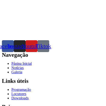
acebook
Instagram
Youtube
Tiktok
Navegação
Página Inicial
Notícias
Galeria
Links úteis
Programação
Locutores
Downloads