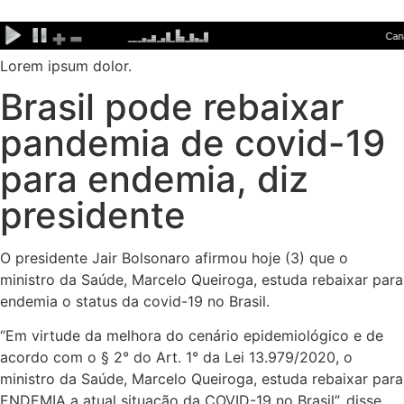
Ir
para
o
Lorem ipsum dolor.
conteúdo
Brasil pode rebaixar
pandemia de covid-19
para endemia, diz
presidente
O presidente Jair Bolsonaro afirmou hoje (3) que o
ministro da Saúde, Marcelo Queiroga, estuda rebaixar para
endemia o status da covid-19 no Brasil.
“Em virtude da melhora do cenário epidemiológico e de
acordo com o § 2° do Art. 1° da Lei 13.979/2020, o
ministro da Saúde, Marcelo Queiroga, estuda rebaixar para
ENDEMIA a atual situação da COVID-19 no Brasil”, disse