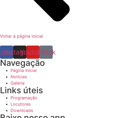
Voltar à página inicial
cebook
Instagram
Youtube
Tiktok
Navegação
Página Inicial
Notícias
Galeria
Links úteis
Programação
Locutores
Downloads
Baixe nosso app