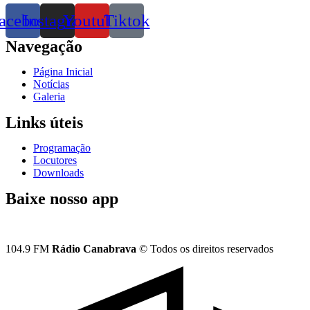
acebook
Instagram
Youtube
Tiktok
Navegação
Página Inicial
Notícias
Galeria
Links úteis
Programação
Locutores
Downloads
Baixe nosso app
104.9 FM
Rádio Canabrava
© Todos os direitos reservados