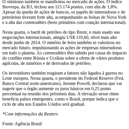
O otimismo também se manifestou no mercado de ações. O índice
Ibovespa, da B3, fechou aos 115.174 pontos, com alta de 1,8%.
Apesar da queda de ações de bancos, os papéis de mineradoras e de
petroleiras tiveram forte alta, acompanhando as bolsas de Nova York
e a alta das
commodities
(bens primários com cotação internacional).
Nesta quarta, o barril de petróleo do tipo Brent, o mais usado nas
negociações internacionais, atingiu US$ 110,60, nível mais alto
desde junho de 2014. O minério de ferro também se valorizou no
mercado futuro, impulsionando as ações de empresas mineradoras
em todo o planeta. As
commodities
têm subido por causa do impacto
do conflito entre Rússia e Ucrânia sobre a oferta de vários produtos
agrícolas, de minérios e de derivados de petróleo.
Os investidores também reagiram a fatores não ligados à guerra no
Leste europeu. Nesta quarta, o presidente do Federal Reserve (Fed,
Banco Central norte-americano), Jerome Powell, declarou que vai
sugerir que o órgão aumente os juros básicos em 0,25 ponto
percentual na reunião dos próximos dias. A elevação nesse ritmo
beneficia países emergentes, como o Brasil, porque indica que o
ciclo de alta nos Estados Unidos será gradual.
*Com informações da Reuters
Fonte: Agência Brasil