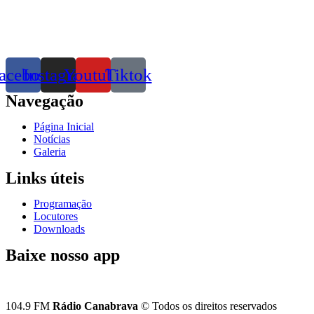
acebook
Instagram
Youtube
Tiktok
Navegação
Página Inicial
Notícias
Galeria
Links úteis
Programação
Locutores
Downloads
Baixe nosso app
104.9 FM
Rádio Canabrava
© Todos os direitos reservados