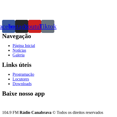
acebook
Instagram
Youtube
Tiktok
Navegação
Página Inicial
Notícias
Galeria
Links úteis
Programação
Locutores
Downloads
Baixe nosso app
104.9 FM
Rádio Canabrava
© Todos os direitos reservados