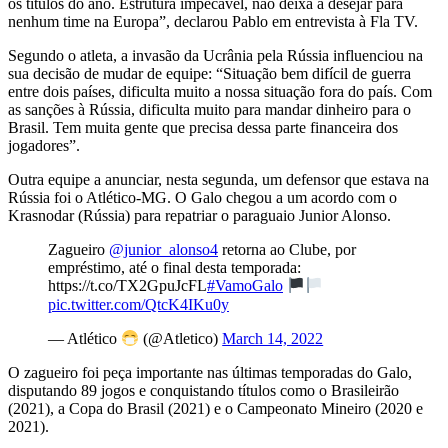
os títulos do ano. Estrutura impecável, não deixa a desejar para
nenhum time na Europa”, declarou Pablo em entrevista à Fla TV.
Segundo o atleta, a invasão da Ucrânia pela Rússia influenciou na
sua decisão de mudar de equipe: “Situação bem difícil de guerra
entre dois países, dificulta muito a nossa situação fora do país. Com
as sanções à Rússia, dificulta muito para mandar dinheiro para o
Brasil. Tem muita gente que precisa dessa parte financeira dos
jogadores”.
Outra equipe a anunciar, nesta segunda, um defensor que estava na
Rússia foi o Atlético-MG. O Galo chegou a um acordo com o
Krasnodar (Rússia) para repatriar o paraguaio Junior Alonso.
Zagueiro
@junior_alonso4
retorna ao Clube, por
empréstimo, até o final desta temporada:
https://t.co/TX2GpuJcFL
#VamoGalo
pic.twitter.com/QtcK4IKu0y
— Atlético
(@Atletico)
March 14, 2022
O zagueiro foi peça importante nas últimas temporadas do Galo,
disputando 89 jogos e conquistando títulos como o Brasileirão
(2021), a Copa do Brasil (2021) e o Campeonato Mineiro (2020 e
2021).