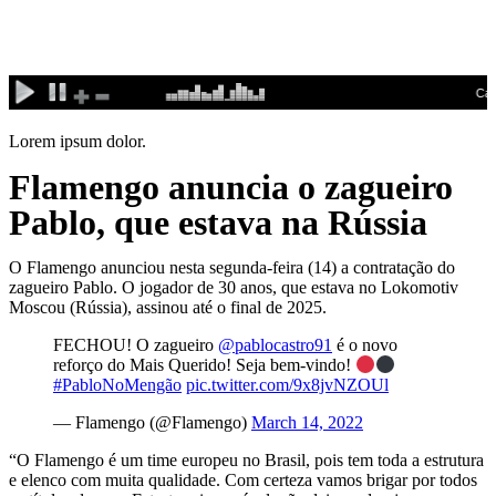
Ir
para
o
conteúdo
Lorem ipsum dolor.
Flamengo anuncia o zagueiro
Pablo, que estava na Rússia
O Flamengo anunciou nesta segunda-feira (14) a contratação do
zagueiro Pablo. O jogador de 30 anos, que estava no Lokomotiv
Moscou (Rússia), assinou até o final de 2025.
FECHOU! O zagueiro
@pablocastro91
é o novo
reforço do Mais Querido! Seja bem-vindo!
#PabloNoMengão
pic.twitter.com/9x8jvNZOUl
— Flamengo (@Flamengo)
March 14, 2022
“O Flamengo é um time europeu no Brasil, pois tem toda a estrutura
e elenco com muita qualidade. Com certeza vamos brigar por todos