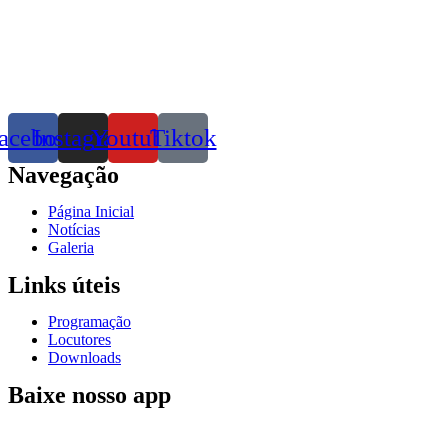
acebook
Instagram
Youtube
Tiktok
Navegação
Página Inicial
Notícias
Galeria
Links úteis
Programação
Locutores
Downloads
Baixe nosso app