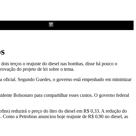
os
é dois
ter
ços o reajuste do diesel nas bombas, disse há pouco o
ovação do projeto de lei sobre o tema.
nda oficial. Segundo Guedes, o governo está empenhado em minimizar
sidente Bolsonaro para compartilhar esses custos. O governo federal
ins) reduzirá o preço do litro do diesel em R$ 0,33. A redução do
ia. Como a Petrobras anunciou
hoje
reajuste de R$ 0,90 no diesel, as