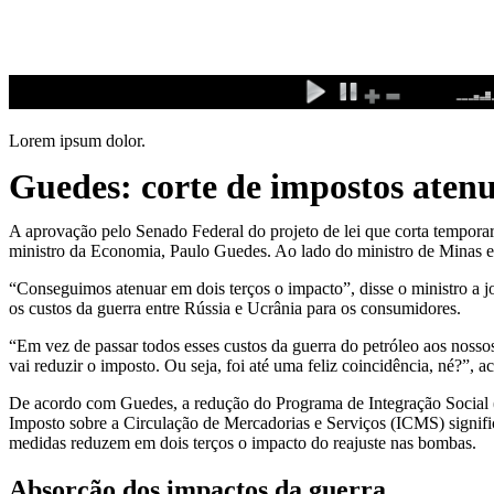
Ir
para
o
conteúdo
Lorem ipsum dolor.
Guedes: corte de impostos atenua
A aprovação pelo Senado Federal do projeto de lei que corta temporar
ministro da Economia, Paulo Guedes. Ao lado do ministro de Minas e
“Conseguimos atenuar em dois
ter
ços o impacto”, disse o ministro a
os custos da guerra entre Rússia e Ucrânia para os consumidores.
“Em vez de passar todos esses custos da guerra do petróleo aos nosso
vai reduzir o imposto. Ou seja, foi até uma feliz coincidência, né?”, a
De acordo com Guedes, a redução do Programa de Integração Social (P
Imposto sobre a Circulação de Mercadorias e Serviços (ICMS) signifi
medidas reduzem em dois
ter
ços o impacto do reajuste nas bombas.
Absorção dos impactos da guerra