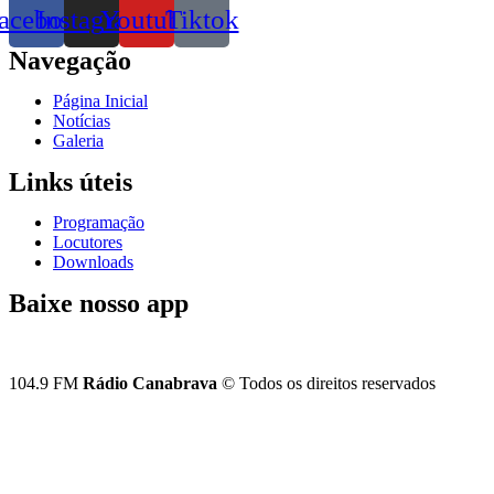
acebook
Instagram
Youtube
Tiktok
Navegação
Página Inicial
Notícias
Galeria
Links úteis
Programação
Locutores
Downloads
Baixe nosso app
104.9 FM
Rádio Canabrava
© Todos os direitos reservados