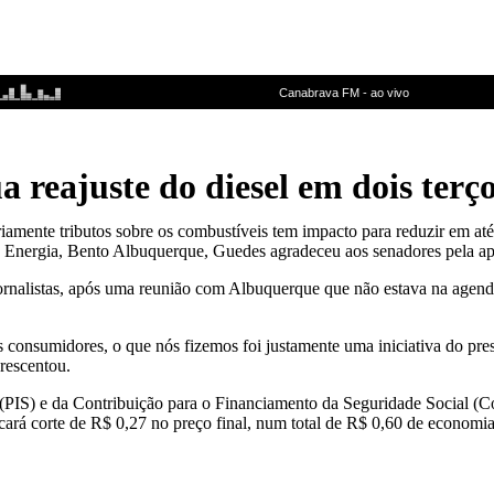
 reajuste do diesel em dois terç
iamente tributos sobre os combustíveis tem impacto para reduzir em at
 Energia, Bento Albuquerque, Guedes agradeceu aos senadores pela apr
 jornalistas, após uma reunião com Albuquerque que não estava na age
s consumidores, o que nós fizemos foi justamente uma iniciativa do pre
crescentou.
IS) e da Contribuição para o Financiamento da Seguridade Social (Cof
cará corte de R$ 0,27 no preço final, num total de R$ 0,60 de econom