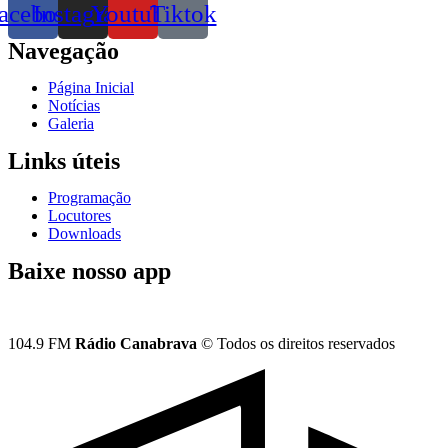
acebook
Instagram
Youtube
Tiktok
Navegação
Página Inicial
Notícias
Galeria
Links úteis
Programação
Locutores
Downloads
Baixe nosso app
104.9 FM
Rádio Canabrava
© Todos os direitos reservados