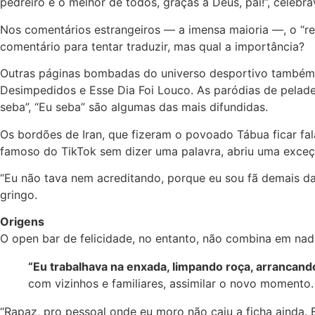
pedreiro é o melhor de todos, graças a Deus, pai!”, celebr
Nos comentários estrangeiros — a imensa maioria —, o “r
comentário para tentar traduzir, mas qual a importância?
Outras páginas bombadas do universo desportivo também j
Desimpedidos e Esse Dia Foi Louco. As paródias de pelade
seba”, “Eu seba” são algumas das mais difundidas.
Os bordões de Iran, que fizeram o povoado Tábua ficar fa
famoso do TikTok sem dizer uma palavra, abriu uma exceçã
“Eu não tava nem acreditando, porque eu sou fã demais daq
gringo.
Origens
O open bar de felicidade, no entanto, não combina em nad
“Eu trabalhava na enxada, limpando roça, arrancand
com vizinhos e familiares, assimilar o novo momento.
“Rapaz, pro pessoal onde eu moro não caiu a ficha ainda.