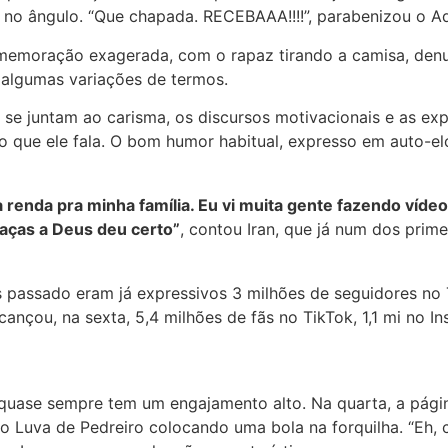
no ângulo. “Que chapada. RECEBAAA!!!!”, parabenizou o Ad
emoração exagerada, com o rapaz tirando a camisa, denun
 algumas variações de termos.
 se juntam ao carisma, os discursos motivacionais e as exp
o que ele fala. O bom humor habitual, expresso em auto-el
renda pra minha família. Eu vi muita gente fazendo vídeo
raças a Deus deu certo”
, contou Iran, que já num dos prim
 passado eram já expressivos 3 milhões de seguidores no T
lcançou, na sexta, 5,4 milhões de fãs no TikTok, 1,1 mi no I
quase sempre tem um engajamento alto. Na quarta, a págin
 Luva de Pedreiro colocando uma bola na forquilha. “Eh, ca