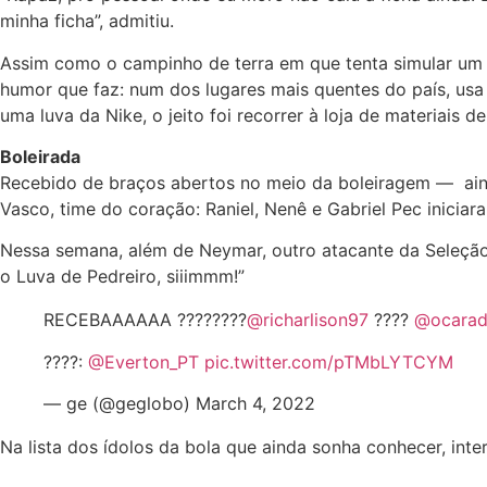
minha ficha”, admitiu.
Assim como o campinho de terra em que tenta simular um 
humor que faz: num dos lugares mais quentes do país, usa
uma luva da Nike, o jeito foi recorrer à loja de materiais 
Boleirada
Recebido de braços abertos no meio da boleiragem — ainda
Vasco, time do coração: Raniel, Nenê e Gabriel Pec iniciar
Nessa semana, além de Neymar, outro atacante da Seleção 
o Luva de Pedreiro, siiimmm!”
RECEBAAAAAA ????????
@richarlison97
????
@ocarad
????:
@Everton_PT
pic.twitter.com/pTMbLYTCYM
— ge (@geglobo) March 4, 2022
Na lista dos ídolos da bola que ainda sonha conhecer, int