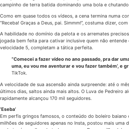
campinho de terra batida dominando uma bola e chutando 
Como em quase todos os vídeos, a cena termina numa com
“Receba! Graças a Deus, pai. Simmm!”, costuma dizer, com
A habilidade no domínio da pelota e os arremates precisos
jogada bem feita para cativar inclusive quem não entende 
velocidade 5, completam a tática perfeita.
“Comecei a fazer vídeo no ano passado, pra dar uma 
uma, eu vou me aventurar e vou fazer também’, e g
TikTok.
A velocidade de sua ascensão ainda surpreende: até o mês
últimos dias, saltos ainda mais altos. O Luva de Pedreiro a
rapidamente alcançou 170 mil seguidores.
‘Eseba’
Em perfis gringos famosos, o conteúdo do boleiro baiano 
milhões de seguidores apenas no Insta, postou mais uma do