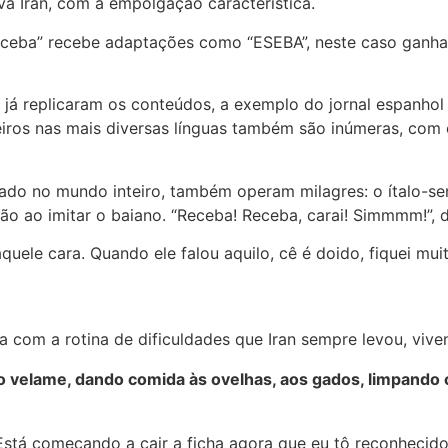
ava Iran, com a empolgação característica.
eceba” recebe adaptações como “ESEBA”, neste caso ganhan
á replicaram os conteúdos, a exemplo do jornal espanhol 
iros nas mais diversas línguas também são inúmeras, com o
lado no mundo inteiro, também operam milagres: o ítalo-se
o ao imitar o baiano. “Receba! Receba, carai! Simmmm!”, d
uele cara. Quando ele falou aquilo, cê é doido, fiquei mui
a com a rotina de dificuldades que Iran sempre levou, viv
o velame, dando comida às ovelhas, aos gados, limpando o
 Está começando a cair a ficha agora que eu tô reconhecid