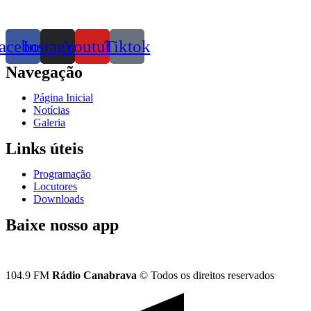
acebook
Instagram
Youtube
Tiktok
Navegação
Página Inicial
Notícias
Galeria
Links úteis
Programação
Locutores
Downloads
Baixe nosso app
104.9 FM
Rádio Canabrava
© Todos os direitos reservados