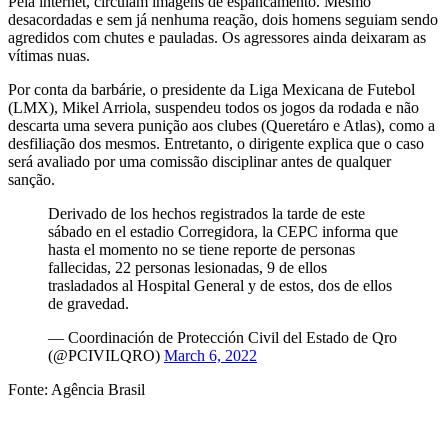
Pela internet, circulam imagens de espancamento. Mesmo
desacordadas e sem já nenhuma reação, dois homens seguiam sendo
agredidos com chutes e pauladas. Os agressores ainda deixaram as
vítimas nuas.
Por conta da barbárie, o presidente da Liga Mexicana de Futebol
(LMX), Mikel Arriola, suspendeu todos os jogos da rodada e não
descarta uma severa punição aos clubes (Queretáro e Atlas), como a
desfiliação dos mesmos. Entretanto, o dirigente explica que o caso
será avaliado por uma comissão disciplinar antes de qualquer
sanção.
Derivado de los hechos registrados la tarde de este
sábado en el estadio Corregidora, la CEPC informa que
hasta el momento no se tiene reporte de personas
fallecidas, 22 personas lesionadas, 9 de ellos
trasladados al Hospital General y de estos, dos de ellos
de gravedad.
— Coordinación de Protección Civil del Estado de Qro
(@PCIVILQRO)
March 6, 2022
Fonte: Agência Brasil