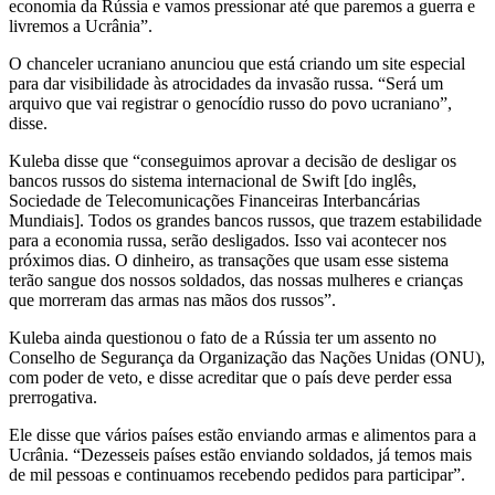
economia da Rússia e vamos pressionar até que paremos a guerra e
livremos a Ucrânia”.
O chanceler ucraniano anunciou que está criando um site especial
para dar visibilidade às atrocidades da invasão russa. “Será um
arquivo que vai registrar o genocídio russo do povo ucraniano”,
disse.
Kuleba disse que “conseguimos aprovar a decisão de desligar os
bancos russos do sistema internacional de Swift [do inglês,
Sociedade de Telecomunicações Financeiras Interbancárias
Mundiais]. Todos os grandes bancos russos, que trazem estabilidade
para a economia russa, serão desligados. Isso vai acontecer nos
próximos dias. O dinheiro, as transações que usam esse sistema
terão sangue dos nossos soldados, das nossas mulheres e crianças
que morreram das armas nas mãos dos russos”.
Kuleba ainda questionou o fato de a Rússia ter um assento no
Conselho de Segurança da Organização das Nações Unidas (ONU),
com poder de veto, e disse acreditar que o país deve perder essa
prerrogativa.
Ele disse que vários países estão enviando armas e alimentos para a
Ucrânia. “Dezesseis países estão enviando soldados, já temos mais
de mil pessoas e continuamos recebendo pedidos para participar”.