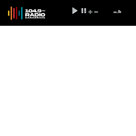
País terá empresas operando no
espaçoporto de Alcântara em
2022