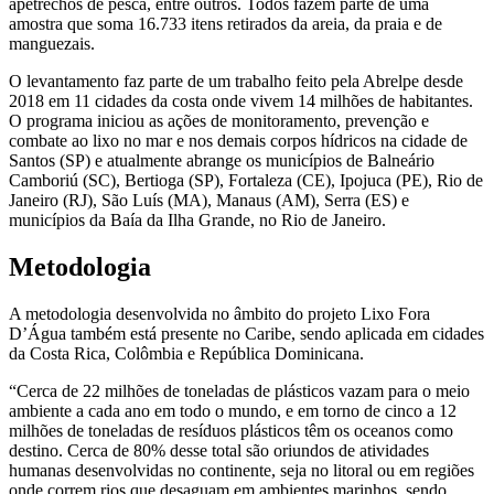
apetrechos de pesca, entre outros. Todos fazem parte de uma
amostra que soma 16.733 itens retirados da areia, da praia e de
manguezais.
O levantamento faz parte de um trabalho feito pela Abrelpe desde
2018 em 11 cidades da costa onde vivem 14 milhões de habitantes.
O programa iniciou as ações de monitoramento, prevenção e
combate ao lixo no mar e nos demais corpos hídricos na cidade de
Santos (SP) e atualmente abrange os municípios de Balneário
Camboriú (SC), Bertioga (SP), Fortaleza (CE), Ipojuca (PE), Rio de
Janeiro (RJ), São Luís (MA), Manaus (AM), Serra (ES) e
municípios da Baía da Ilha Grande, no Rio de Janeiro.
Metodologia
A metodologia desenvolvida no âmbito do projeto Lixo Fora
D’Água também está presente no Caribe, sendo aplicada em cidades
da Costa Rica, Colômbia e República Dominicana.
“Cerca de 22 milhões de toneladas de plásticos vazam para o meio
ambiente a cada ano em todo o mundo, e em torno de cinco a 12
milhões de toneladas de resíduos plásticos têm os oceanos como
destino. Cerca de 80% desse total são oriundos de atividades
humanas desenvolvidas no continente, seja no litoral ou em regiões
onde correm rios que desaguam em ambientes marinhos, sendo