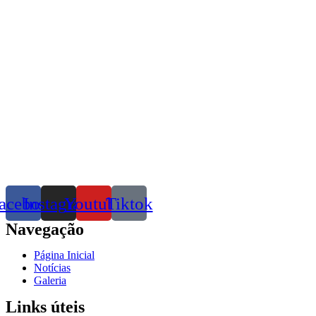
acebook
Instagram
Youtube
Tiktok
Navegação
Página Inicial
Notícias
Galeria
Links úteis