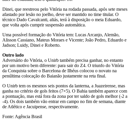
Dinei, que reestreou pelo Vitória na rodada passada, após sete meses
afastado por lesão no joelho, deve ser mantido no time titular. O
técnico Dado Cavalcanti, aliás, terá à disposição o meia Eduardo,
que volta após cumprir suspensão automática.
Uma possível formação do Vitória tem: Lucas Arcanjo, Alemão,
Alisson Cassiano, Mateus Moraes e Vicente; João Pedro, Eduardo e
Jadson; Luidy, Dinei e Roberto.
Outro lado
Adversário do Vitória, o Unirb também precisa ganhar, no entanto
por um motivo bem diferente: para sair do Z4. O triunfo do Vitória
da Conquista sobre o Barcelona de Ilhéus colocou o novato na
penúltima colocação do Baianão justamente na reta final.
O Unirb tem os mesmos seis pontos da lanterna, a Juazeirense, mas
ganha no critério de gols feitos (7×5). O Bahia também aparece com
a pontuação, mas está fora da zona por ter saldo de gols melhor (-2 a
-4). Os dois também vão entrar em campo no fim de semana, diante
de Atlético e Jacuipense, respectivamente.
Fonte: Agência Brasil