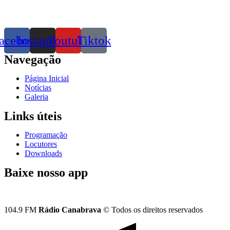
acebook
Instagram
Youtube
Tiktok
Navegação
Página Inicial
Notícias
Galeria
Links úteis
Programação
Locutores
Downloads
Baixe nosso app
104.9 FM
Rádio Canabrava
© Todos os direitos reservados