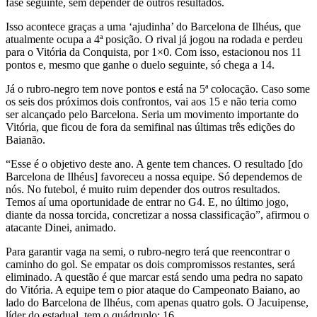
fase seguinte, sem depender de outros resultados.
Isso acontece graças a uma ‘ajudinha’ do Barcelona de Ilhéus, que
atualmente ocupa a 4ª posição. O rival já jogou na rodada e perdeu
para o Vitória da Conquista, por 1×0. Com isso, estacionou nos 11
pontos e, mesmo que ganhe o duelo seguinte, só chega a 14.
Já o rubro-negro tem nove pontos e está na 5ª colocação. Caso some
os seis dos próximos dois confrontos, vai aos 15 e não teria como
ser alcançado pelo Barcelona. Seria um movimento importante do
Vitória, que ficou de fora da semifinal nas últimas três edições do
Baianão.
“Esse é o objetivo deste ano. A gente tem chances. O resultado [do
Barcelona de Ilhéus] favoreceu a nossa equipe. Só dependemos de
nós. No futebol, é muito ruim depender dos outros resultados.
Temos aí uma oportunidade de entrar no G4. E, no último jogo,
diante da nossa torcida, concretizar a nossa classificação”, afirmou o
atacante Dinei, animado.
Para garantir vaga na semi, o rubro-negro terá que reencontrar o
caminho do gol. Se empatar os dois compromissos restantes, será
eliminado. A questão é que marcar está sendo uma pedra no sapato
do Vitória. A equipe tem o pior ataque do Campeonato Baiano, ao
lado do Barcelona de Ilhéus, com apenas quatro gols. O Jacuipense,
líder do estadual, tem o quádruplo: 16.