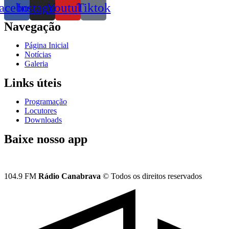
acebook
Instagram
Youtube
Tiktok
Navegação
Página Inicial
Notícias
Galeria
Links úteis
Programação
Locutores
Downloads
Baixe nosso app
104.9 FM
Rádio Canabrava
© Todos os direitos reservados