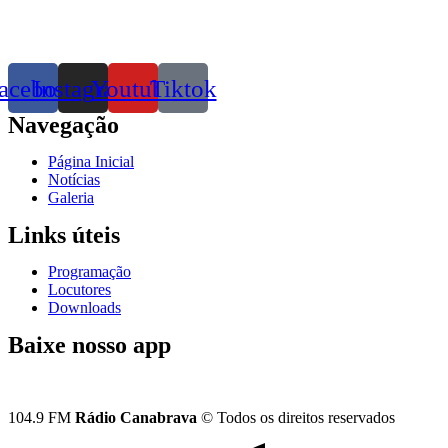
acebook
Instagram
Youtube
Tiktok
Navegação
Página Inicial
Notícias
Galeria
Links úteis
Programação
Locutores
Downloads
Baixe nosso app
104.9 FM
Rádio Canabrava
© Todos os direitos reservados