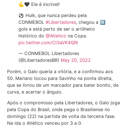
💪🖤 Ele é incrível!
⚽️ Hulk, que nunca perdeu pela
CONMEBOL
#Libertadores
, chegou a 🔟
gols e está perto de ser o artilheiro
histórico do
@Atletico
na Copa.
pic.twitter.com/Cl3aVK4QRl
— CONMEBOL Libertadores
(@LibertadoresBR)
May 20, 2022
Porém, o Galo queria a vitória, e a confirmou aos
50. Mariano tocou para Savinho na ponta direita,
que se livrou de um marcador para bater bonito, de
curva, e acertar o ângulo.
Após o compromisso pela Libertadores, o Galo joga
pela Copa do Brasil, onde pega o Brasiliense no
domingo (22) na partida de volta da terceira fase.
Na ida o Atlético venceu por 3 a 0.