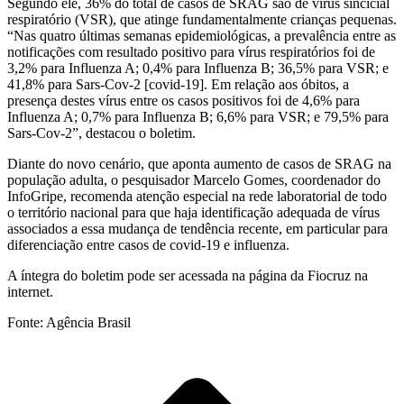
Segundo ele, 36% do total de casos de SRAG são de vírus sincicial
respiratório (VSR), que atinge fundamentalmente crianças pequenas.
“Nas quatro últimas semanas epidemiológicas, a prevalência entre as
notificações com resultado positivo para vírus respiratórios foi de
3,2% para Influenza A; 0,4% para Influenza B; 36,5% para VSR; e
41,8% para Sars-Cov-2 [covid-19]. Em relação aos óbitos, a
presença destes vírus entre os casos positivos foi de 4,6% para
Influenza A; 0,7% para Influenza B; 6,6% para VSR; e 79,5% para
Sars-Cov-2”, destacou o boletim.
Diante do novo cenário, que aponta aumento de casos de SRAG na
população adulta, o pesquisador Marcelo Gomes, coordenador do
InfoGripe, recomenda atenção especial na rede laboratorial de todo
o território nacional para que haja identificação adequada de vírus
associados a essa mudança de tendência recente, em particular para
diferenciação entre casos de covid-19 e influenza.
A íntegra do boletim pode ser acessada na página da Fiocruz na
internet.
Fonte: Agência Brasil