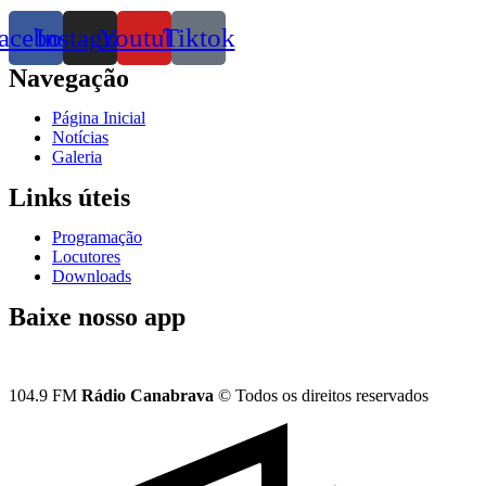
acebook
Instagram
Youtube
Tiktok
Navegação
Página Inicial
Notícias
Galeria
Links úteis
Programação
Locutores
Downloads
Baixe nosso app
104.9 FM
Rádio Canabrava
© Todos os direitos reservados