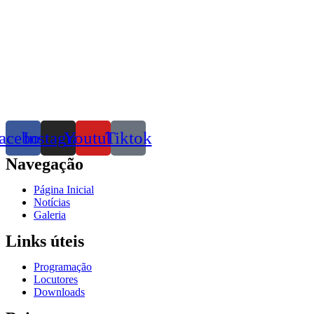
acebook
Instagram
Youtube
Tiktok
Navegação
Página Inicial
Notícias
Galeria
Links úteis
Programação
Locutores
Downloads